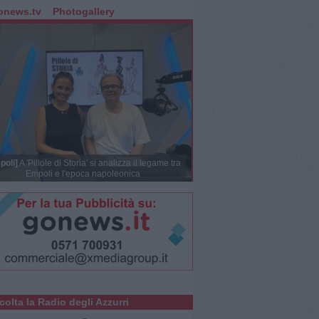
onews.tv
Photogallery
poli]
A 'Pillole di Storia' si analizza il legame tra
Empoli e l'epoca napoleonica
colta la Radio degli Azzurri