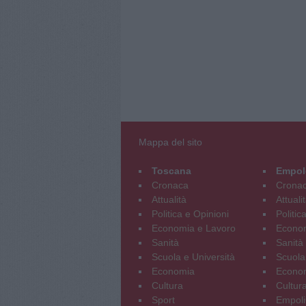
Mappa del sito
Toscana
Empol
Cronaca
Crona
Attualità
Attuali
Politica e Opinioni
Politic
Economia e Lavoro
Econom
Sanità
Sanità
Scuola e Università
Scuola
Economia
Econo
Cultura
Cultur
Sport
Empoli