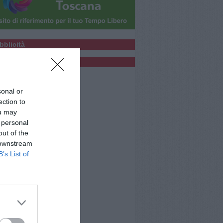
bblicità
bblicità
sonal or
ection to
ou may
 personal
out of the
 downstream
B’s List of