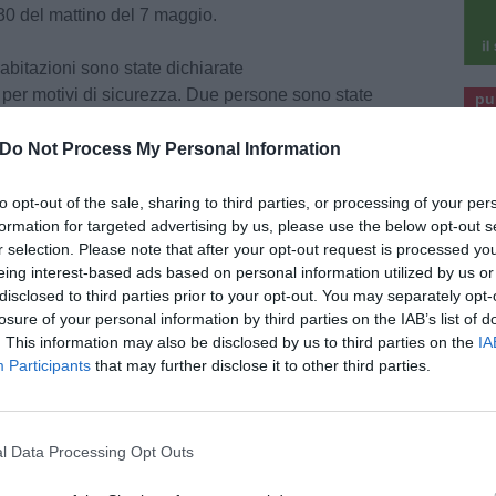
30 del mattino del 7 maggio.
 abitazioni sono state dichiarate
per motivi di sicurezza. Due persone sono state
pu
ri intervenuti sul posto.
pu
Do Not Process My Personal Information
ere in sicurezza l’edificio sono intervenute
fuoco del comando di Livorno. Presenti anche la
to opt-out of the sale, sharing to third parties, or processing of your per
formation for targeted advertising by us, please use the below opt-out s
del Comune per le verifiche strutturali e gli
r selection. Please note that after your opt-out request is processed y
eing interest-based ads based on personal information utilized by us or
disclosed to third parties prior to your opt-out. You may separately opt-
se che hanno provocato l’incendio.
losure of your personal information by third parties on the IAB’s list of
. This information may also be disclosed by us to third parties on the
IA
Participants
that may further disclose it to other third parties.
l Data Processing Opt Outs
7 Agosto 2026