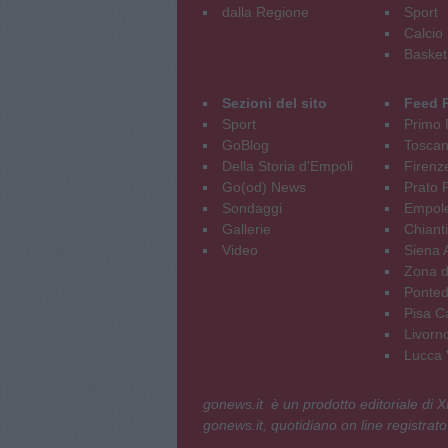
dalla Regione
Sport
Calcio
Basket
Sezioni del sito
Feed 
Sport
Primo 
GoBlog
Tosca
Della Storia d'Empoli
Firenz
Go(od) News
Prato P
Sondaggi
Empole
Gallerie
Chianti
Video
Siena 
Zona d
Ponted
Pisa C
Livorn
Lucca V
gonews.it è un prodotto editoriale di
gonews.it, quotidiano on line registrato