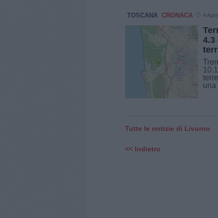
TOSCANA
CRONACA
4 Ago
Ter
4.3
ter
Trem
10.1
terr
una 
Tutte le notizie di Livorno
<< Indietro