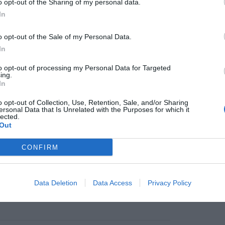
o opt-out of the Sharing of my personal data.
redì polizia con un coltello a San
In
cenzo: disposto divieto di dimora in
vincia
o opt-out of the Sale of my Personal Data.
ato disposto il divieto di dimora nella provincia
ivorno nei confronti del 40enne spagnolo senza
In
a dimora che il 26 luglio scorso a San Vincenzo
tato ferito [...]
to opt-out of processing my Personal Data for Targeted
ing.
In
o opt-out of Collection, Use, Retention, Sale, and/or Sharing
ersonal Data that Is Unrelated with the Purposes for which it
lected.
to 2026
Out
ga nel frigo e nella cassaforte del
ino: due arresti a Livorno
CONFIRM
persone sono state arrestate e una è stata
pu
nciata a Livorno per traffico e detenzione di
a. Tutto è partito da un bar in centro, dove la
Pu
ia di [...]
Data Deletion
Data Access
Privacy Policy
pu