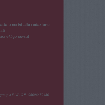
atta o scrivi alla redazione
tti
zione@gonews.it
group.it P.IVA-C.F.: 05096450480