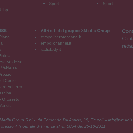
Sport
Sport
 Uisp
RSS
Altri siti del gruppo XMedia Group
Cont
Piano
tempoliberotoscana.it
Conta
na
empolichannel.it
reda
e
radiolady.it
istoia
se Valdelsa
 Valdelsa
Arezzo
el Cuoio
era Volterra
ascina
o Grosseto
ersilia
 XMedia Group S.r.l - Via Edmondo De Amicis, 38, Empoli – info@xmedia
 presso il Tribunale di Firenze al nr. 5854 del 25/10/2011