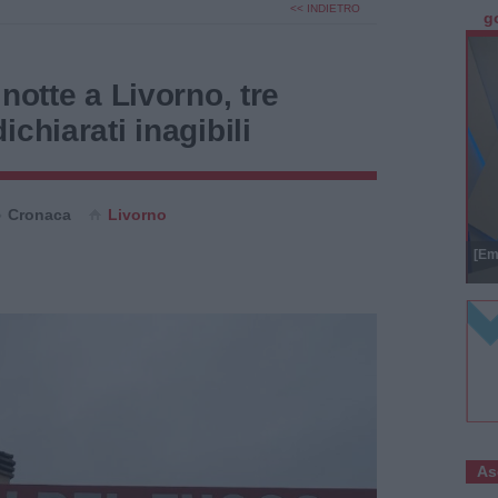
<< INDIETRO
g
notte a Livorno, tre
chiarati inagibili
Cronaca
Livorno
[Em
As