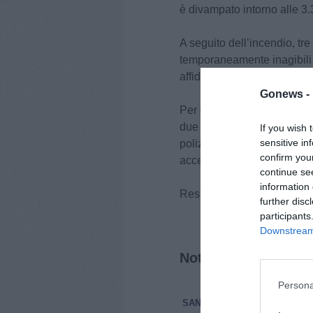
è divampato intorno alle 3.
A seguito dell’incendio, tre
temporaneamente inagibili 
affidate alle cure dei sanita
Gonews -
Per domare le fiamme e mett
due squadre dei vigili del 
If you wish 
sensitive in
polizia di Stato e i tecnici 
confirm you
accertamenti necessari.
continue se
information 
Restano da chiarire le cau
further disc
participants
Downstream 
Notizie correlate
Persona
SAN VINCENZO
CRONACA