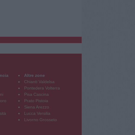
incia
Altre zone
Chianti Valdelsa
Pontedera Volterra
ni
Pisa Cascina
oro
Prato Pistoia
Siena Arezzo
sità
Lucca Versilia
Livorno Grosseto