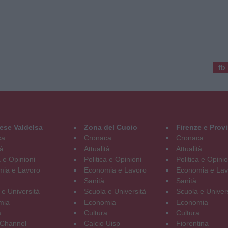
fb
ese Valdelsa
Zona del Cuoio
Firenze e Prov
ca
Cronaca
Cronaca
tà
Attualità
Attualità
a e Opinioni
Politica e Opinioni
Politica e Opinio
ia e Lavoro
Economia e Lavoro
Economia e Lav
Sanità
Sanità
 e Università
Scuola e Università
Scuola e Univer
mia
Economia
Economia
a
Cultura
Cultura
Channel
Calcio Uisp
Fiorentina