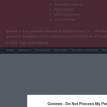
Pontedera Volterra
Pisa Cascina
Livorno Grosseto
Lucca Versilia
gonews.it è un prodotto editoriale di XMedia Group S.r.l - Via E
gonews.it, quotidiano on line registrato presso il Tribunale di Fire
© 2016. Tutti i diritti riservati.
Home
gonews.it
Redazione
Chi siamo
Termini e condizioni
Pri
Gonews -
Do Not Process My Per