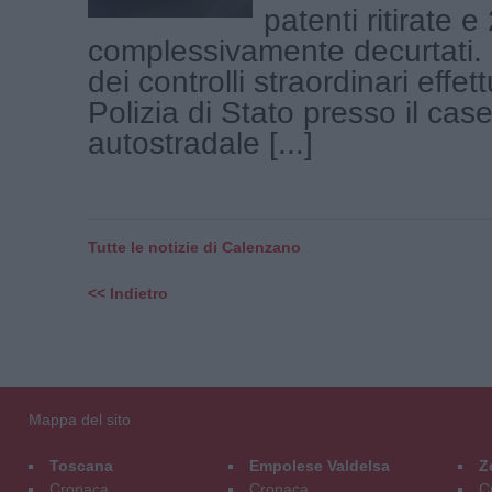
patenti ritirate e
complessivamente decurtati. È
dei controlli straordinari effett
Polizia di Stato presso il case
autostradale [...]
Tutte le notizie di Calenzano
<< Indietro
Mappa del sito
Toscana
Empolese Valdelsa
Z
Cronaca
Cronaca
C