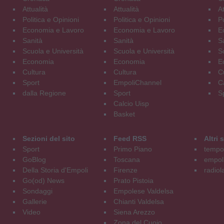
Attualità
Attualità
At
Politica e Opinioni
Politica e Opinioni
Po
Economia e Lavoro
Economia e Lavoro
E
Sanità
Sanità
S
Scuola e Università
Scuola e Università
S
Economia
Economia
E
Cultura
Cultura
C
Sport
EmpoliChannel
C
dalla Regione
Sport
S
Calcio Uisp
Basket
Sezioni del sito
Feed RSS
Altri
Sport
Primo Piano
tempol
GoBlog
Toscana
empoli
Della Storia d'Empoli
Firenze
radiol
Go(od) News
Prato Pistoia
Sondaggi
Empolese Valdelsa
Gallerie
Chianti Valdelsa
Video
Siena Arezzo
Zona del Cuoio