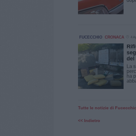
dopo
FUCECCHIO
CRONACA
4 A
Rif
seg
del
La s
perc
ha p
abba
Tutte le notizie di Fucecchi
<< Indietro