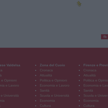
fb
ese Valdelsa
Zona del Cuoio
Firenze e Prov
ca
Cronaca
Cronaca
tà
Attualità
Attualità
a e Opinioni
Politica e Opinioni
Politica e Opinio
ia e Lavoro
Economia e Lavoro
Economia e Lav
Sanità
Sanità
 e Università
Scuola e Università
Scuola e Univer
mia
Economia
Economia
a
Cultura
Cultura