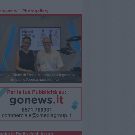
onews.tv
Photogallery
poli]
A 'Pillole di Storia' si analizza il legame tra
Empoli e l'epoca napoleonica
colta la Radio degli Azzurri