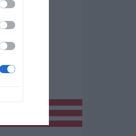
bblicitàCl
bblicità
bblicità