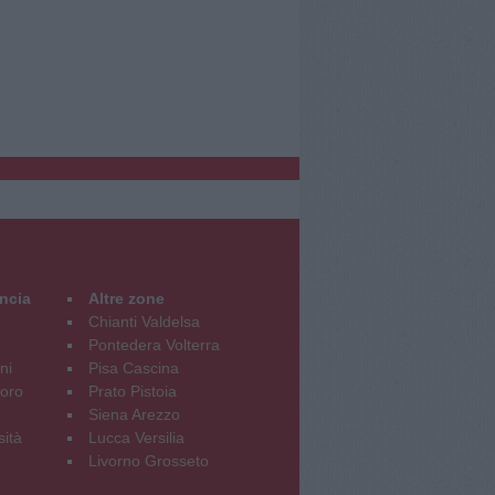
incia
Altre zone
Chianti Valdelsa
Pontedera Volterra
ni
Pisa Cascina
oro
Prato Pistoia
Siena Arezzo
sità
Lucca Versilia
Livorno Grosseto