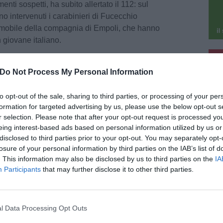
nti sospetti, ha subito allertato il 112: sul
no intervenuti i carabinieri di Fucecchio
omobile della compagnia di Empoli, che hanno
n giovane italiano.
pu
dai militari il 27enne si sarebbe introdotto
Do Not Process My Personal Information
pu
 un bar tabacchi, dopo aver forzato una porta
no avrebbe sottratto diversi pacchetti di sigarette
to opt-out of the sale, sharing to third parties, or processing of your per
i circa 100 euro. Lanciato l'allarme da un
formation for targeted advertising by us, please use the below opt-out s
nti i carabinieri, che hanno individuato il
r selection. Please note that after your opt-out request is processed y
 perquisizione personale è stata rinvenuta
eing interest-based ads based on personal information utilized by us or
amente restituita al legittimo proprietario.
disclosed to third parties prior to your opt-out. You may separately opt-
si di furto aggravato, su richiesta della Procura di
losure of your personal information by third parties on the IAB’s list of
. This information may also be disclosed by us to third parties on the
IA
 nel corso dell'udienza in tribunale. Il giovane è
Participants
that may further disclose it to other third parties.
del divieto di dimora nel territorio della città
l Data Processing Opt Outs