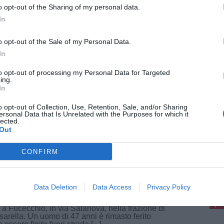
o opt-out of the Sharing of my personal data.
In
gosto 2026
o opt-out of the Sale of my Personal Data.
ecchio si stringe nel saluto a Matheo
In
i: "Ha lasciato un segno nel cuore di
 lo ha conosciuto"
to opt-out of processing my Personal Data for Targeted
ing.
de commozione a Fucecchio per il funerale di
In
eo Toni, 21enne che ha perso la vita in un
dente una settimana fa. La comunità si è stretta
o opt-out of Collection, Use, Retention, Sale, and/or Sharing
famiglia nel [...]
ersonal Data that Is Unrelated with the Purposes for which it
lected.
Out
CONFIRM
gosto 2026
pu
oter fuori strada a Fucecchio, 47enne
Pu
codice rosso
Data Deletion
Data Access
Privacy Policy
to incidente stradale nella tarda mattinata di
pu
 a Fucecchio, in via Salanova, nella frazione di
arella. Un uomo di 47 anni è rimasto ferito