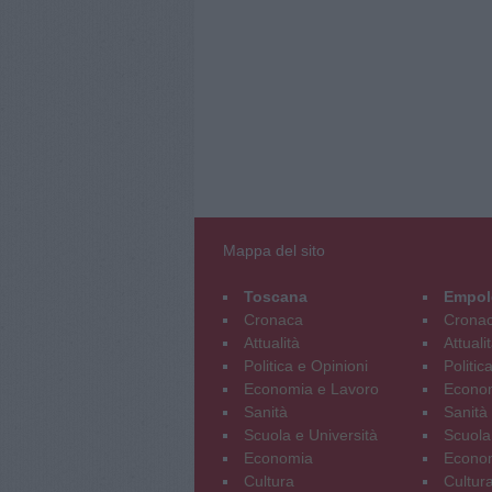
Mappa del sito
Toscana
Empol
Cronaca
Crona
Attualità
Attuali
Politica e Opinioni
Politic
Economia e Lavoro
Econom
Sanità
Sanità
Scuola e Università
Scuola
Economia
Econo
Cultura
Cultur