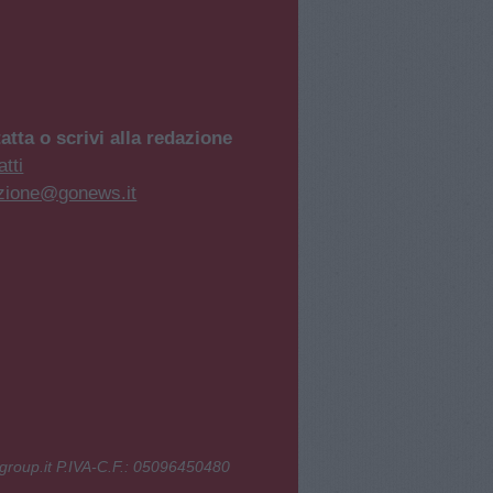
atta o scrivi alla redazione
tti
zione@gonews.it
group.it P.IVA-C.F.: 05096450480