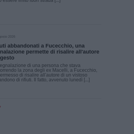
 essere finito fuori strada [...]
gosto 2026
iuti abbandonati a Fucecchio, una
nalazione permette di risalire all'autore
 gesto
egnalazione di una persona che stava
orrendo la zona degli ex Macelli, a Fucecchio,
ermesso di risalire all'autore di un vistoso
ndono di rifiuti. Il fatto, avvenuto lunedì [...]
o