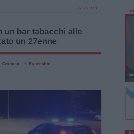
<< INDIETRO
g
n un bar tabacchi alle
tato un 27enne
Cronaca
Fucecchio
[Em
As