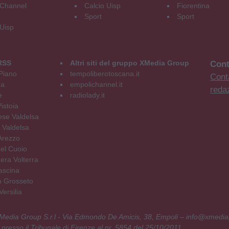
Channel
Calcio Uisp
Fiorentina
Sport
Sport
 Uisp
RSS
Altri siti del gruppo XMedia Group
Cont
Piano
tempoliberotoscana.it
Conta
na
empolichannel.it
reda
e
radiolady.it
istoia
se Valdelsa
 Valdelsa
Arezzo
el Cuoio
era Volterra
ascina
o Grosseto
ersilia
 XMedia Group S.r.l - Via Edmondo De Amicis, 38, Empoli – info@xmedia
 presso il Tribunale di Firenze al nr. 5854 del 25/10/2011