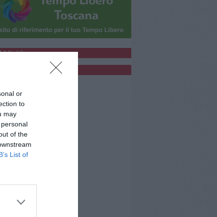
bblicità
bblicità
sonal or
ection to
ou may
 personal
out of the
 downstream
B’s List of