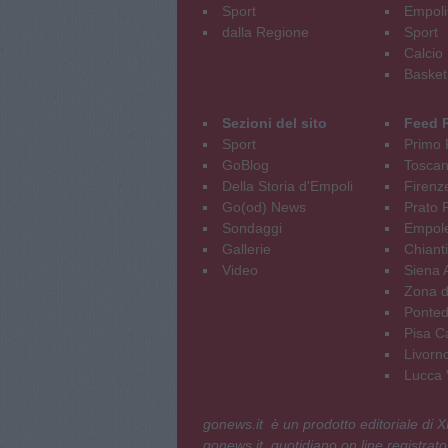
Sport
Empoli
dalla Regione
Sport
Calcio
Basket
Sezioni del sito
Feed 
Sport
Primo 
GoBlog
Tosca
Della Storia d'Empoli
Firenz
Go(od) News
Prato P
Sondaggi
Empole
Gallerie
Chianti
Video
Siena 
Zona d
Ponted
Pisa C
Livorn
Lucca V
gonews.it è un prodotto editoriale di
gonews.it, quotidiano on line registrato