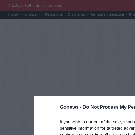
© 2016. Tutti i diritti riservati.
Home
gonews.it
Redazione
Chi siamo
Termini e condizioni
Pri
Gonews -
Do Not Process My Per
If you wish to opt-out of the sale, shari
sensitive information for targeted adver
confirm your selection. Please note tha