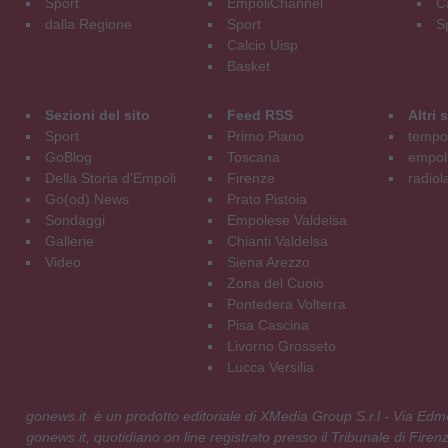
Sport
EmpoliChannel
C
dalla Regione
Sport
S
Calcio Uisp
Basket
Sezioni del sito
Feed RSS
Altri
Sport
Primo Piano
tempol
GoBlog
Toscana
empoli
Della Storia d'Empoli
Firenze
radiol
Go(od) News
Prato Pistoia
Sondaggi
Empolese Valdelsa
Gallerie
Chianti Valdelsa
Video
Siena Arezzo
Zona del Cuoio
Pontedera Volterra
Pisa Cascina
Livorno Grosseto
Lucca Versilia
gonews.it è un prodotto editoriale di XMedia Group S.r.l - Via E
gonews.it, quotidiano on line registrato presso il Tribunale di Fire