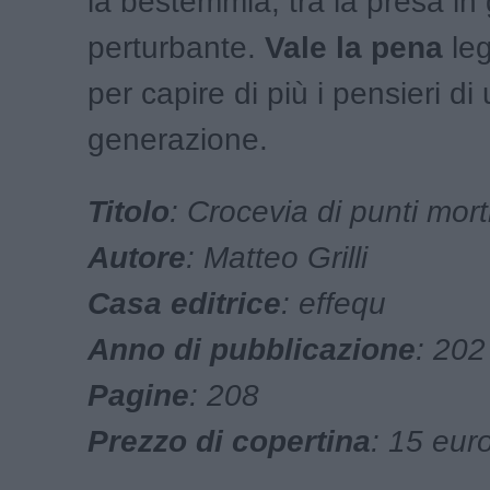
la bestemmia, tra la presa in g
perturbante.
Vale la pena
leg
per capire di più i pensieri di
generazione.
Titolo
: Crocevia di punti mort
Autore
: Matteo Grilli
Casa editrice
: effequ
Anno di pubblicazione
: 20
Pagine
: 208
Prezzo di copertina
: 15 eur