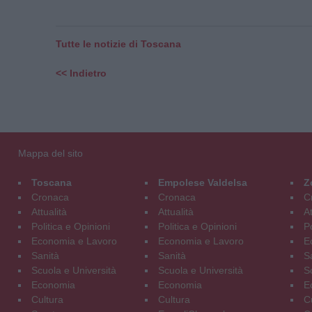
Tutte le notizie di Toscana
<< Indietro
Mappa del sito
Toscana
Empolese Valdelsa
Z
Cronaca
Cronaca
C
Attualità
Attualità
At
Politica e Opinioni
Politica e Opinioni
Po
Economia e Lavoro
Economia e Lavoro
E
Sanità
Sanità
S
Scuola e Università
Scuola e Università
S
Economia
Economia
E
Cultura
Cultura
C