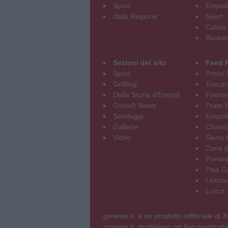
Sport
Empoli
dalla Regione
Sport
Calcio
Basket
Sezioni del sito
Feed 
Sport
Primo 
GoBlog
Tosca
Della Storia d'Empoli
Firenz
Go(od) News
Prato P
Sondaggi
Empole
Gallerie
Chianti
Video
Siena 
Zona d
Ponted
Pisa C
Livorn
Lucca V
gonews.it è un prodotto editoriale di
gonews.it, quotidiano on line registrato