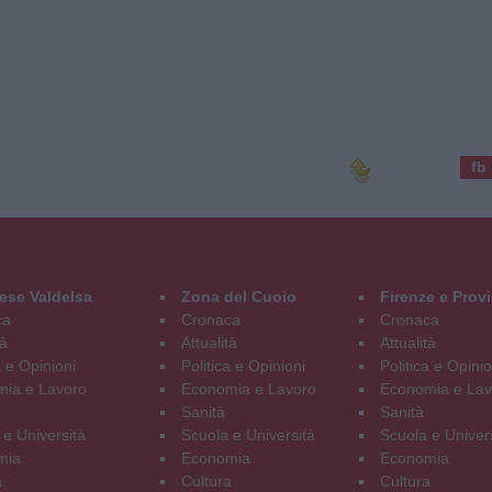
fb
ese Valdelsa
Zona del Cuoio
Firenze e Prov
ca
Cronaca
Cronaca
tà
Attualità
Attualità
a e Opinioni
Politica e Opinioni
Politica e Opinio
ia e Lavoro
Economia e Lavoro
Economia e Lav
Sanità
Sanità
 e Università
Scuola e Università
Scuola e Univer
mia
Economia
Economia
a
Cultura
Cultura