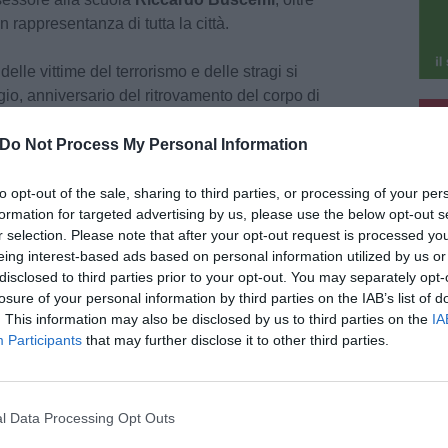
i in rappresentanza di tutta la città.
lle vittime del terrorismo e delle stragi si
io, anniversario del ritrovamento del corpo di
pu
igate Rosse.
Do Not Process My Personal Information
pu
to opt-out of the sale, sharing to third parties, or processing of your per
formation for targeted advertising by us, please use the below opt-out s
r selection. Please note that after your opt-out request is processed y
eing interest-based ads based on personal information utilized by us or
disclosed to third parties prior to your opt-out. You may separately opt-
losure of your personal information by third parties on the IAB’s list of
. This information may also be disclosed by us to third parties on the
IA
Participants
that may further disclose it to other third parties.
l Data Processing Opt Outs