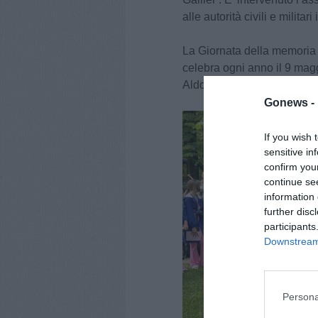
alle autorità civili e militar
La Giornata della memoria de
celebra ogni anno il 9 magg
Aldo Moro, ucciso dalle Br
Gonews -
If you wish 
sensitive in
confirm you
continue se
information 
further disc
participants
Downstream 
Persona