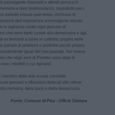
 passeggiate rilassanti e attività ginnica in
memoria e dare testimonianza, soprattutto per i
non avendo vissuto quei tempi, rischiano di
imozione dell’esperienza sconvolgente vissuta
e la vigilanza contro ogni pericolo di
ni che sono tanto costati alla democrazia e agli
gli ex terroristi a salire in cattedra, proprio nelle
er parlare di problemi e politiche sociali proprio
ssolutamente ignari del loro passato. Noi invece
loro che negli anni di Piombo sono state le
loro i modelli a cui ispirarsi”.
 i bambini delle due scuole coinvolte
lcuni pensieri e riflessioni dedicati alle vittime
della memoria, della pace e della democrazia
Fonte: Comune di Pisa - Ufficio Stampa