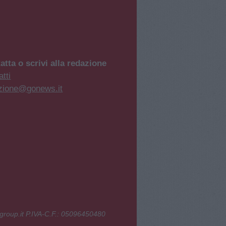
atta o scrivi alla redazione
tti
zione@gonews.it
group.it P.IVA-C.F.: 05096450480