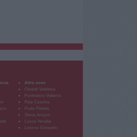
incia
Altre zone
Chianti Valdelsa
Pontedera Volterra
ni
Pisa Cascina
oro
Prato Pistoia
Siena Arezzo
sità
Lucca Versilia
Livorno Grosseto