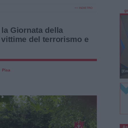
<< INDIETRO
g
 la Giornata della
vittime del terrorismo e
Pisa
[Em
As