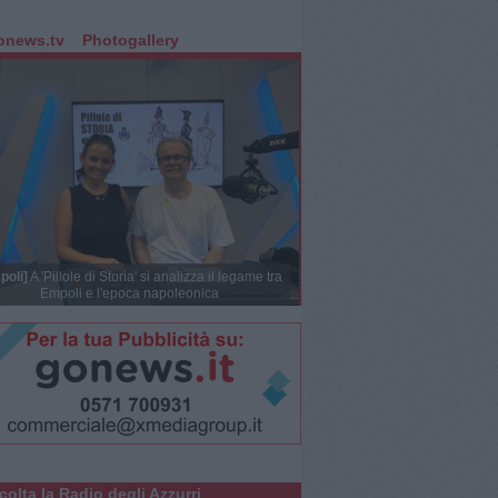
onews.tv
Photogallery
poli]
A 'Pillole di Storia' si analizza il legame tra
Empoli e l'epoca napoleonica
colta la Radio degli Azzurri