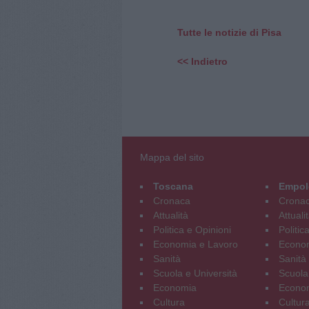
Tutte le notizie di Pisa
<< Indietro
Mappa del sito
Toscana
Empol
Cronaca
Crona
Attualità
Attuali
Politica e Opinioni
Politic
Economia e Lavoro
Econom
Sanità
Sanità
Scuola e Università
Scuola
Economia
Econo
Cultura
Cultur