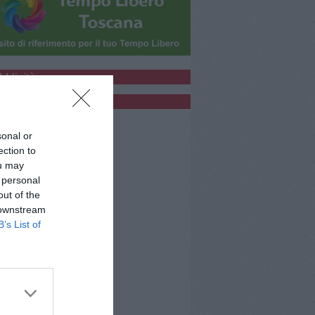
bblicità
bblicità
sonal or
ection to
ou may
 personal
out of the
 downstream
B’s List of