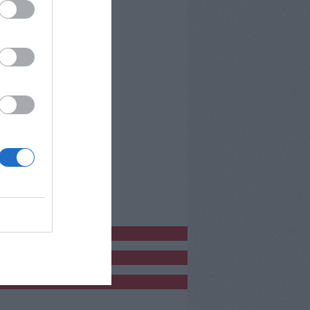
bblicitàCl
bblicità
bblicità