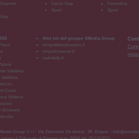
Channel
Calcio Uisp
Fiorentina
Sport
Sport
 Uisp
RSS
Altri siti del gruppo XMedia Group
Cont
Piano
tempoliberotoscana.it
Conta
na
empolichannel.it
reda
e
radiolady.it
istoia
se Valdelsa
 Valdelsa
Arezzo
el Cuoio
era Volterra
ascina
o Grosseto
ersilia
 XMedia Group S.r.l - Via Edmondo De Amicis, 38, Empoli – info@xmedia
 presso il Tribunale di Firenze al nr. 5854 del 25/10/2011