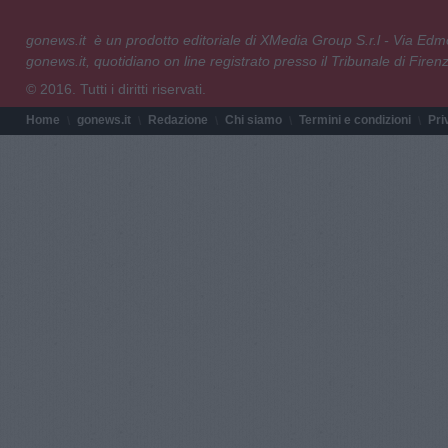
gonews.it è un prodotto editoriale di XMedia Group S.r.l - Via E
gonews.it, quotidiano on line registrato presso il Tribunale di Fire
© 2016. Tutti i diritti riservati.
Home
gonews.it
Redazione
Chi siamo
Termini e condizioni
Pri