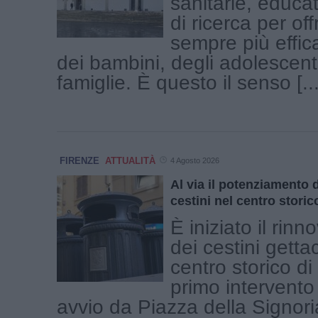
sanitarie, educat
di ricerca per off
sempre più effica
dei bambini, degli adolescenti
famiglie. È questo il senso [...
FIRENZE
ATTUALITÀ
4 Agosto 2026
Al via il potenziamento d
cestini nel centro storic
È iniziato il rinn
dei cestini getta
centro storico di 
primo intervent
avvio da Piazza della Signori