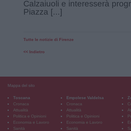
Calzaiuoli e interesserà pro
Piazza [...]
Tutte le notizie di Firenze
<< Indietro
Mappa del sito
Toscana
Empolese Valdelsa
Z
Cronaca
Cronaca
C
Attualità
Attualità
At
Politica e Opinioni
Politica e Opinioni
Po
Economia e Lavoro
Economia e Lavoro
E
Sanità
Sanità
S