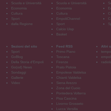
Scuola e Università
Scuola e Università
S
Economia
Economia
E
Cultura
Cultura
C
Sport
EmpoliChannel
C
dalla Regione
Sport
S
Calcio Uisp
Basket
Sezioni del sito
Feed RSS
Altri
Sport
Primo Piano
tempol
GoBlog
Toscana
empoli
Della Storia d'Empoli
Firenze
radiol
Go(od) News
Prato Pistoia
Sondaggi
Empolese Valdelsa
Gallerie
Chianti Valdelsa
Video
Siena Arezzo
Zona del Cuoio
Pontedera Volterra
Pisa Cascina
Livorno Grosseto
Lucca Versilia