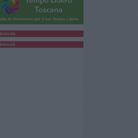
bblicità
bblicità