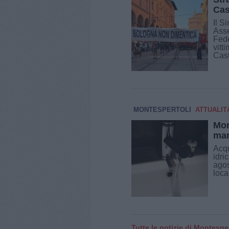
Cas
Il S
Asse
Fede
vitt
Caste
MONTESPERTOLI
ATTUALIT
Mon
man
Acqu
idri
agos
local
Tutte le notizie di Montesper