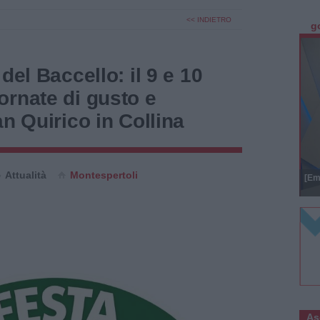
<< INDIETRO
g
del Baccello: il 9 e 10
ornate di gusto e
an Quirico in Collina
Attualità
Montespertoli
[Em
As