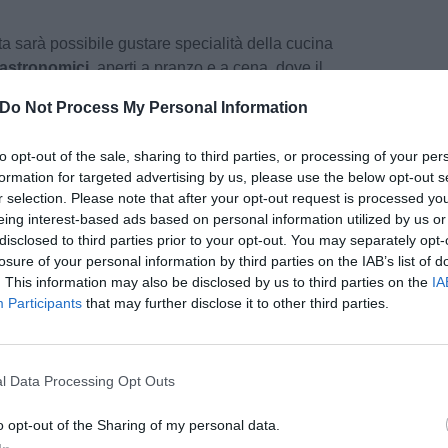
sta sarà possibile gustare specialità della cucina
astronomici
, aperti a pranzo e a cena, dove il
tanti altri sapori del territorio. Non mancheranno
Do Not Process My Personal Information
musicale, appuntamenti all'aria aperta e attività
to opt-out of the sale, sharing to third parties, or processing of your per
formation for targeted advertising by us, please use the below opt-out s
r selection. Please note that after your opt-out request is processed y
eing interest-based ads based on personal information utilized by us or
si apre con l'apertura del
campo sportivo
e
disclosed to third parties prior to your opt-out. You may separately opt-
eguita dalla musica live del duo
"Magical
losure of your personal information by third parties on the IAB’s list of
. This information may also be disclosed by us to third parties on the
IA
a tipica con specialità locali. La serata
Participants
that may further disclose it to other third parties.
ale
Baccello Night
, accompagnato dal DJ set
e
.
pu
Pu
giornata inizierà con i
mercatini artigianali
e
l Data Processing Opt Outs
to da
Toscana by Bike
, seguito da una
pu
o opt-out of the Sharing of my personal data.
operta del territorio. A pranzo tornano le