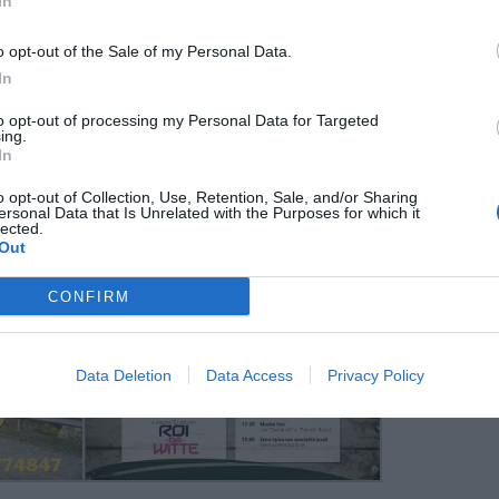
In
l pomeriggio spazio all'
intrattenimento per
gia, giochi senza frontiere e nuova musica dal
o opt-out of the Sale of my Personal Data.
concluderà in serata con la cena tipica
In
to opt-out of processing my Personal Data for Targeted
ing.
In
o opt-out of Collection, Use, Retention, Sale, and/or Sharing
ersonal Data that Is Unrelated with the Purposes for which it
lected.
Out
CONFIRM
Data Deletion
Data Access
Privacy Policy