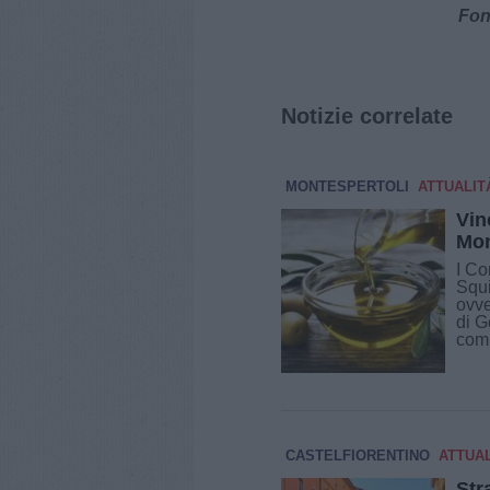
Fon
Notizie correlate
MONTESPERTOLI
ATTUALIT
Vin
Mon
I Co
Squi
ovve
di G
comu
CASTELFIORENTINO
ATTUA
Str