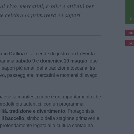
l vivo, mercatini, e-bike e attività per
e celebra la primavera e i sapori
pu
pu
o in Collina
si accende di gusto con la
Festa
ogramma
sabato 9 e domenica 10 maggio
: due
 sapori più amati della tradizione toscana, tra
vivo, passeggiate, mercatini e momenti di svago
 paese la manifestazione è un appuntamento che
oi prodotti più autentici, con un programma
lità, tradizione e divertimento
. Protagonista
e
il baccello
, simbolo della stagione primaverile
profondamente legato alla cultura contadina