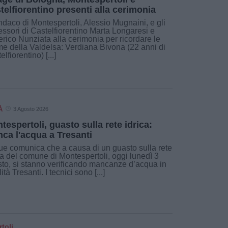
telfiorentino presenti alla cerimonia
indaco di Montespertoli, Alessio Mugnaini, e gli
ssori di Castelfiorentino Marta Longaresi e
rico Nunziata alla cerimonia per ricordare le
ime della Valdelsa: Verdiana Bivona (22 anni di
lfiorentino) [...]
À
3 Agosto 2026
tespertoli, guasto sulla rete idrica:
ca l'acqua a Tresanti
e comunica che a causa di un guasto sulla rete
ca del comune di Montespertoli, oggi lunedì 3
to, si stanno verificando mancanze d’acqua in
ità Tresanti. I tecnici sono [...]
toli