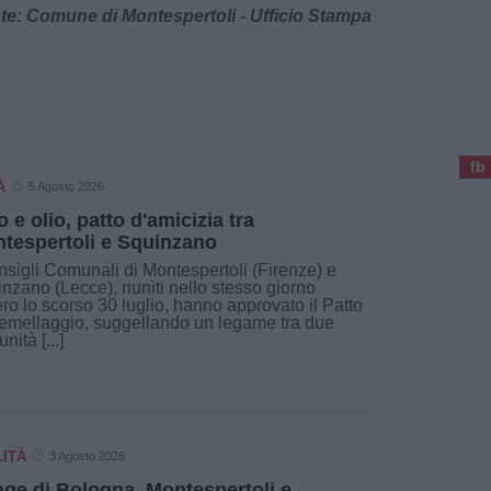
te: Comune di Montespertoli - Ufficio Stampa
fb
À
5 Agosto 2026
o e olio, patto d'amicizia tra
tespertoli e Squinzano
nsigli Comunali di Montespertoli (Firenze) e
nzano (Lecce), riuniti nello stesso giorno
ro lo scorso 30 luglio, hanno approvato il Patto
emellaggio, suggellando un legame tra due
nità [...]
LITÀ
3 Agosto 2026
age di Bologna, Montespertoli e