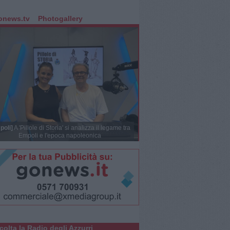
onews.tv
Photogallery
poli]
A 'Pillole di Storia' si analizza il legame tra
Empoli e l'epoca napoleonica
colta la Radio degli Azzurri