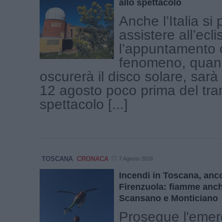
allo spettacolo
Anche l’Italia si
assistere all’ecli
l’appuntamento c
fenomeno, quand
oscurerà il disco solare, sar
12 agosto poco prima del tr
spettacolo [...]
TOSCANA
CRONACA
7 Agosto 2026
Incendi in Toscana, ancor
Firenzuola: fiamme anc
Scansano e Monticiano
Prosegue l'eme