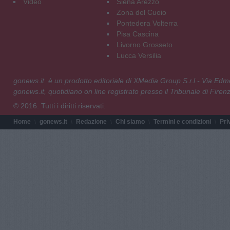
Video
Siena Arezzo
Zona del Cuoio
Pontedera Volterra
Pisa Cascina
Livorno Grosseto
Lucca Versilia
gonews.it è un prodotto editoriale di XMedia Group S.r.l - Via E
gonews.it, quotidiano on line registrato presso il Tribunale di Fire
© 2016. Tutti i diritti riservati.
Home
gonews.it
Redazione
Chi siamo
Termini e condizioni
Pri