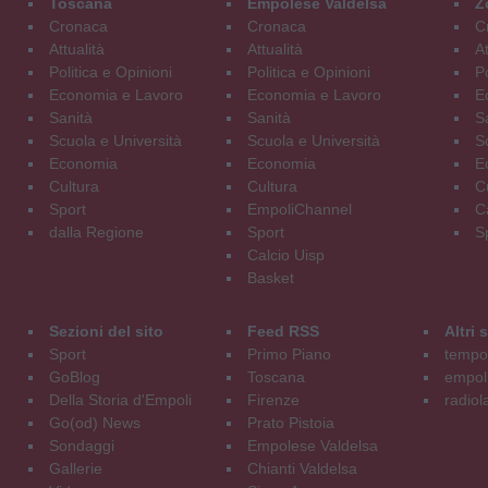
Toscana
Empolese Valdelsa
Z
Cronaca
Cronaca
C
Attualità
Attualità
At
Politica e Opinioni
Politica e Opinioni
Po
Economia e Lavoro
Economia e Lavoro
E
Sanità
Sanità
S
Scuola e Università
Scuola e Università
S
Economia
Economia
E
Cultura
Cultura
C
Sport
EmpoliChannel
C
dalla Regione
Sport
S
Calcio Uisp
Basket
Sezioni del sito
Feed RSS
Altri
Sport
Primo Piano
tempol
GoBlog
Toscana
empoli
Della Storia d'Empoli
Firenze
radiol
Go(od) News
Prato Pistoia
Sondaggi
Empolese Valdelsa
Gallerie
Chianti Valdelsa