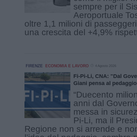
sempre per il Si
Aeroportuale To
oltre 1,1 milioni di passeggeri 
una crescita del +4,9% rispetto
FIRENZE
ECONOMIA E LAVORO
4 Agosto 2026
Fi-Pi-Li, CNA: "Dal Gov
Giani pensa al pedaggio
“Duecento milion
anni dal Governo
messa in sicurez
Pi-Li, ma il Pres
Regione non si arrende e n