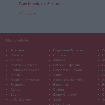
Tutte le notizie di Firenze
<< Indietro
Mappa del sito
Toscana
Empolese Valdelsa
Z
Cronaca
Cronaca
C
Attualità
Attualità
At
Politica e Opinioni
Politica e Opinioni
Po
Economia e Lavoro
Economia e Lavoro
E
Sanità
Sanità
S
Scuola e Università
Scuola e Università
S
Economia
Economia
E
Cultura
Cultura
C
Sport
EmpoliChannel
C
dalla Regione
Sport
S
Calcio Uisp