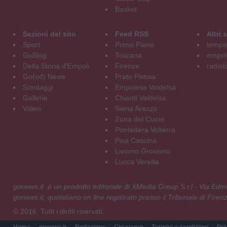
Basket
Sezioni del sito
Feed RSS
Altri
Sport
Primo Piano
tempol
GoBlog
Toscana
empoli
Della Storia d'Empoli
Firenze
radiol
Go(od) News
Prato Pistoia
Sondaggi
Empolese Valdelsa
Gallerie
Chianti Valdelsa
Video
Siena Arezzo
Zona del Cuoio
Pontedera Volterra
Pisa Cascina
Livorno Grosseto
Lucca Versilia
gonews.it è un prodotto editoriale di XMedia Group S.r.l - Via E
gonews.it, quotidiano on line registrato presso il Tribunale di Fire
© 2016. Tutti i diritti riservati.
Home
gonews.it
Redazione
Chi siamo
Termini e condizioni
Pri