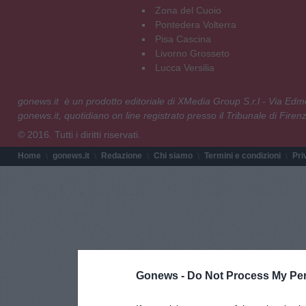
Zona del Cuoio
Pontedera Volterra
Pisa Cascina
Livorno Grosseto
Lucca Versilia
gonews.it è un prodotto editoriale di XMedia Group S.r.l - Via E
gonews.it, quotidiano on line registrato presso il Tribunale di Fire
© 2016. Tutti i diritti riservati.
Home
gonews.it
Redazione
Chi siamo
Termini e condizioni
Pri
Gonews -
Do Not Process My Per