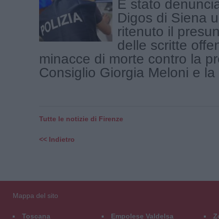
È stato denuncia
Digos di Siena 
ritenuto il presu
delle scritte offe
minacce di morte contro la pr
Consiglio Giorgia Meloni e la [
Tutte le notizie di Firenze
<< Indietro
Mappa del sito
Toscana
Empolese Valdelsa
Z