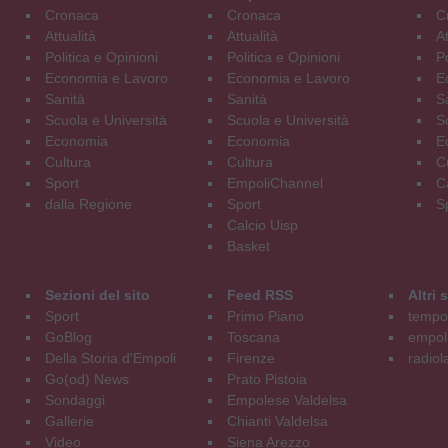
Cronaca
Cronaca
C
Attualità
Attualità
At
Politica e Opinioni
Politica e Opinioni
Po
Economia e Lavoro
Economia e Lavoro
E
Sanità
Sanità
S
Scuola e Università
Scuola e Università
S
Economia
Economia
E
Cultura
Cultura
C
Sport
EmpoliChannel
C
dalla Regione
Sport
S
Calcio Uisp
Basket
Sezioni del sito
Feed RSS
Altri
Sport
Primo Piano
tempol
GoBlog
Toscana
empoli
Della Storia d'Empoli
Firenze
radiol
Go(od) News
Prato Pistoia
Sondaggi
Empolese Valdelsa
Gallerie
Chianti Valdelsa
Video
Siena Arezzo