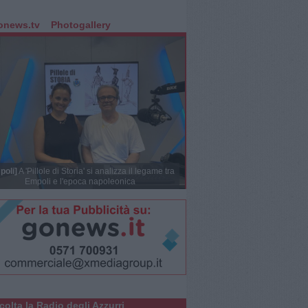
onews.tv
Photogallery
poli]
A 'Pillole di Storia' si analizza il legame tra
Empoli e l'epoca napoleonica
colta la Radio degli Azzurri