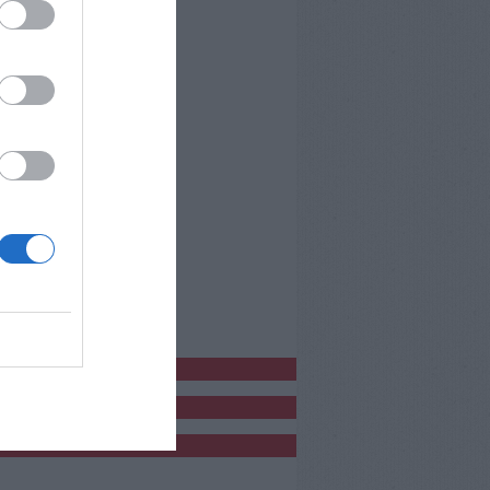
bblicitàCl
bblicità
bblicità