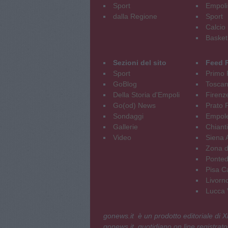
Sport
Empoli
dalla Regione
Sport
Calcio
Basket
Sezioni del sito
Feed 
Sport
Primo 
GoBlog
Tosca
Della Storia d'Empoli
Firenz
Go(od) News
Prato P
Sondaggi
Empole
Gallerie
Chianti
Video
Siena 
Zona d
Ponted
Pisa C
Livorn
Lucca V
gonews.it è un prodotto editoriale di
gonews.it, quotidiano on line registrato