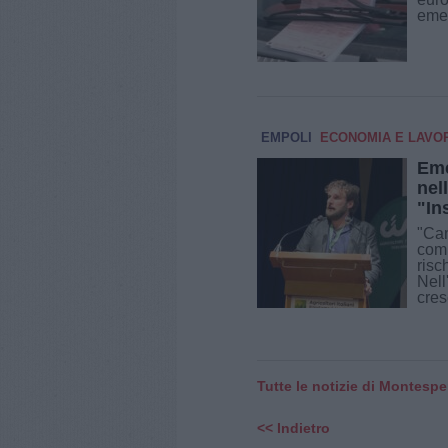
emer
EMPOLI
ECONOMIA E LAVO
Eme
nel
"In
"Cam
com
risc
Nell
cres
Tutte le notizie di Montesper
<< Indietro