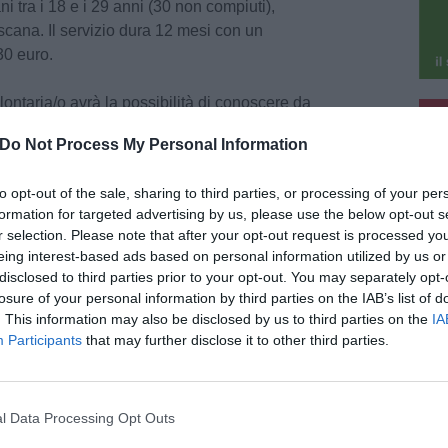
i tra i 18 e i 29 anni (30 non compiuti),
oscana. Il servizio dura 12 mesi con un
0 euro.
lontaria/o avrà la possibilità di conoscere da
pu
 del servizio bibliotecario: dal front office al
Do Not Process My Personal Information
pu
 bibliografica fino alle attività che ruotano
biettivo è offrirgli una panoramica completa di
to opt-out of the sale, sharing to third parties, or processing of your per
arlo partecipare attivamente a tutti i progetti,
formation for targeted advertising by us, please use the below opt-out s
 alle attività rivolte ai bambini” Daniela Brenci,
r selection. Please note that after your opt-out request is processed y
a, Promozione del Territorio, Musei e Biblioteca
eing interest-based ads based on personal information utilized by us or
disclosed to third parties prior to your opt-out. You may separately opt-
te entro le ore 12:00 del 10 giugno 2026 sulla
losure of your personal information by third parties on the IAB’s list of
ana: https://servizi.toscana.it/sis/DASC
. This information may also be disclosed by us to third parties on the
IA
Participants
that may further disclose it to other third parties.
te: Comune di Montespertoli - Ufficio stampa
l Data Processing Opt Outs