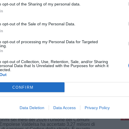
o opt-out of the Sharing of my personal data.
In
A E LAVORO
o opt-out of the Sale of my Personal Data.
In
ith Societies rafforza il piano welfare
endale: "Investimento a favore delle
to opt-out of processing my Personal Data for Targeted
ing.
sone"
In
th Societies, ecosistema di realtà imprenditoriali
 dall’esperienza di Livith Spa, azienda leader
o opt-out of Collection, Use, Retention, Sale, and/or Sharing
settore dei sistemi anticaduta per lavori in quota
ersonal Data that Is Unrelated with the Purposes for which it
 ambienti confinati con sedi in Italia [...]
lected.
Out
CONFIRM
pu
ALITÀ
22 Luglio 2026
l'Empolese Valdelsa oltre 3,2 milioni di
Pu
Data Deletion
Data Access
Privacy Policy
o dalle multe nella prima metà del 2026
pu
primi sei mesi del 2026 l'Unione dei Comuni
'Empolese Valdelsa ha accertato 3,27 milioni di
 di sanzioni al Codice della strada. È quanto