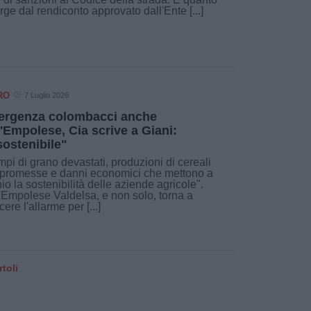
ge dal rendiconto approvato dall'Ente [...]
RO
7 Luglio 2026
rgenza colombacci anche
l'Empolese, Cia scrive a Giani:
sostenibile"
pi di grano devastati, produzioni di cereali
promesse e danni economici che mettono a
hio la sostenibilità delle aziende agricole".
'Empolese Valdelsa, e non solo, torna a
cere l'allarme per [...]
toli