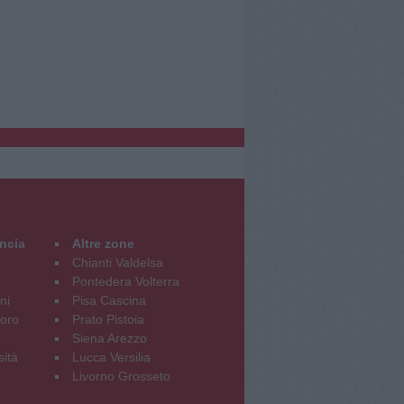
incia
Altre zone
Chianti Valdelsa
Pontedera Volterra
ni
Pisa Cascina
oro
Prato Pistoia
Siena Arezzo
sità
Lucca Versilia
Livorno Grosseto