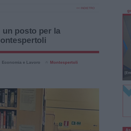
<< INDIETRO
g
, un posto per la
Montespertoli
Economia e Lavoro
Montespertoli
[Em
As