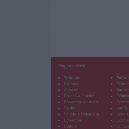
Mappa del sito
Toscana
Empol
Cronaca
Crona
Attualità
Attuali
Politica e Opinioni
Politic
Economia e Lavoro
Econom
Sanità
Sanità
Scuola e Università
Scuola
Economia
Econo
Cultura
Cultur