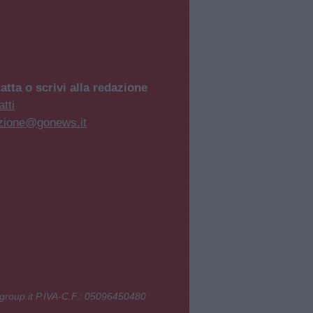
atta o scrivi alla redazione
tti
zione@gonews.it
group.it P.IVA-C.F.: 05096450480