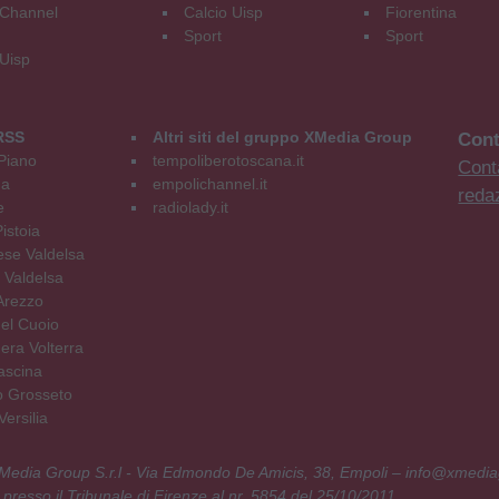
Channel
Calcio Uisp
Fiorentina
Sport
Sport
 Uisp
RSS
Altri siti del gruppo XMedia Group
Cont
Piano
tempoliberotoscana.it
Conta
na
empolichannel.it
reda
e
radiolady.it
istoia
se Valdelsa
 Valdelsa
Arezzo
el Cuoio
era Volterra
ascina
o Grosseto
ersilia
 XMedia Group S.r.l - Via Edmondo De Amicis, 38, Empoli – info@xmedia
 presso il Tribunale di Firenze al nr. 5854 del 25/10/2011