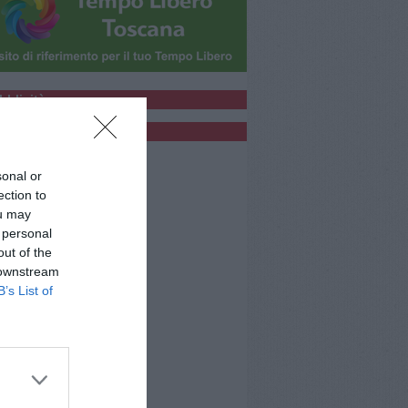
bblicità
bblicità
sonal or
ection to
ou may
 personal
out of the
 downstream
B’s List of