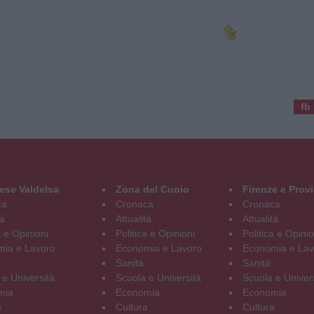
fb
ese Valdelsa
Zona del Cuoio
Firenze e Prov
ca
Cronaca
Cronaca
tà
Attualità
Attualità
a e Opinioni
Politica e Opinioni
Politica e Opinio
ia e Lavoro
Economia e Lavoro
Economia e Lav
Sanità
Sanità
 e Università
Scuola e Università
Scuola e Univer
mia
Economia
Economia
a
Cultura
Cultura