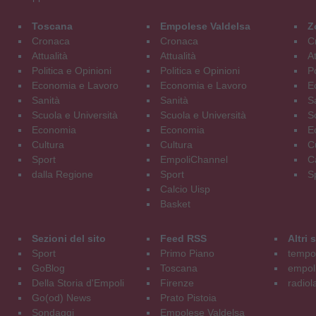
Toscana
Empolese Valdelsa
Z
Cronaca
Cronaca
C
Attualità
Attualità
At
Politica e Opinioni
Politica e Opinioni
Po
Economia e Lavoro
Economia e Lavoro
E
Sanità
Sanità
S
Scuola e Università
Scuola e Università
S
Economia
Economia
E
Cultura
Cultura
C
Sport
EmpoliChannel
C
dalla Regione
Sport
S
Calcio Uisp
Basket
Sezioni del sito
Feed RSS
Altri
Sport
Primo Piano
tempol
GoBlog
Toscana
empoli
Della Storia d'Empoli
Firenze
radiol
Go(od) News
Prato Pistoia
Sondaggi
Empolese Valdelsa