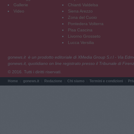
Gallerie
Chianti Valdelsa
Video
Siena Arezzo
Zona del Cuoio
Pontedera Volterra
Pisa Cascina
Livorno Grosseto
Lucca Versilia
gonews.it è un prodotto editoriale di XMedia Group S.r.l - Via E
gonews.it, quotidiano on line registrato presso il Tribunale di Fire
© 2016. Tutti i diritti riservati.
Home
gonews.it
Redazione
Chi siamo
Termini e condizioni
Pri