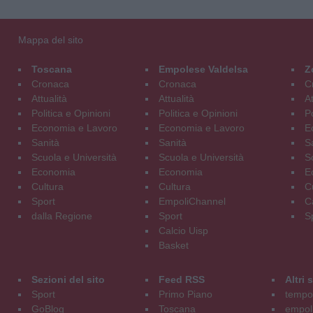
Mappa del sito
Toscana
Empolese Valdelsa
Z
Cronaca
Cronaca
C
Attualità
Attualità
At
Politica e Opinioni
Politica e Opinioni
Po
Economia e Lavoro
Economia e Lavoro
E
Sanità
Sanità
S
Scuola e Università
Scuola e Università
S
Economia
Economia
E
Cultura
Cultura
C
Sport
EmpoliChannel
C
dalla Regione
Sport
S
Calcio Uisp
Basket
Sezioni del sito
Feed RSS
Altri
Sport
Primo Piano
tempol
GoBlog
Toscana
empoli