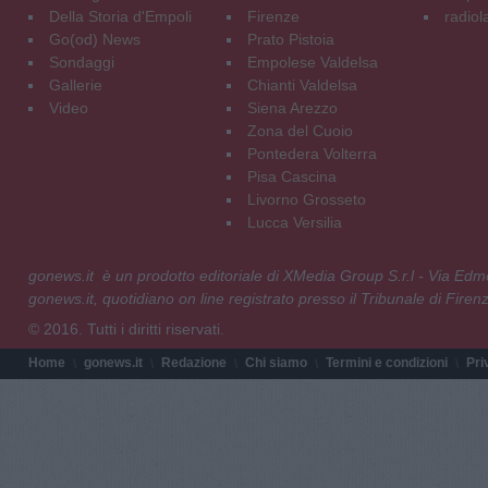
Della Storia d'Empoli
Firenze
radiol
Go(od) News
Prato Pistoia
Sondaggi
Empolese Valdelsa
Gallerie
Chianti Valdelsa
Video
Siena Arezzo
Zona del Cuoio
Pontedera Volterra
Pisa Cascina
Livorno Grosseto
Lucca Versilia
gonews.it è un prodotto editoriale di XMedia Group S.r.l - Via E
gonews.it, quotidiano on line registrato presso il Tribunale di Fire
© 2016. Tutti i diritti riservati.
Home
gonews.it
Redazione
Chi siamo
Termini e condizioni
Pri