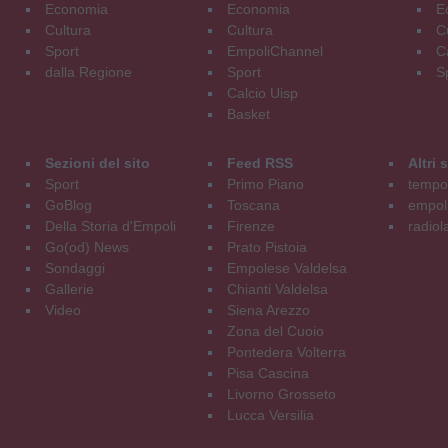
Economia
Economia
E
Cultura
Cultura
C
Sport
EmpoliChannel
C
dalla Regione
Sport
S
Calcio Uisp
Basket
Sezioni del sito
Feed RSS
Altri
Sport
Primo Piano
tempol
GoBlog
Toscana
empoli
Della Storia d'Empoli
Firenze
radiol
Go(od) News
Prato Pistoia
Sondaggi
Empolese Valdelsa
Gallerie
Chianti Valdelsa
Video
Siena Arezzo
Zona del Cuoio
Pontedera Volterra
Pisa Cascina
Livorno Grosseto
Lucca Versilia