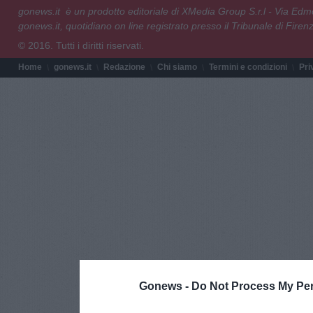
gonews.it è un prodotto editoriale di XMedia Group S.r.l - Via E
gonews.it, quotidiano on line registrato presso il Tribunale di Fire
© 2016. Tutti i diritti riservati.
Home
gonews.it
Redazione
Chi siamo
Termini e condizioni
Pri
Gonews -
Do Not Process My Per