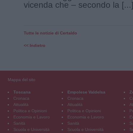
vicenda che – secondo la [...
Tutte le notizie di Certaldo
<< Indietro
Mappa del sito
Toscana
Empolese Valdelsa
Z
Cronaca
Cronaca
C
Attualità
Attualità
At
Politica e Opinioni
Politica e Opinioni
Po
Economia e Lavoro
Economia e Lavoro
E
Sanità
Sanità
S
Scuola e Università
Scuola e Università
S