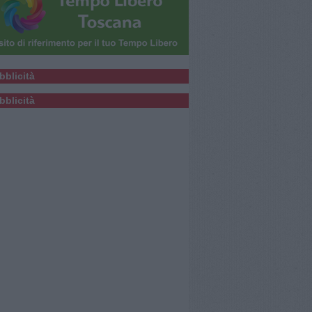
bblicità
bblicità