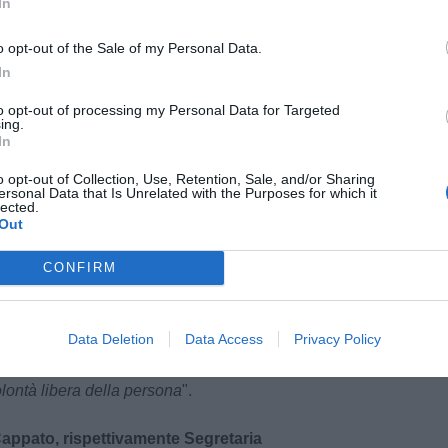
In
o opt-out of the Sale of my Personal Data.
In
sole": "Mi sono sentita defraudata
to opt-out of processing my Personal Data for Targeted
ing.
In
i fare questa scelta sono vari: l’impossibilità di
o opt-out of Collection, Use, Retention, Sale, and/or Sharing
ersonal Data that Is Unrelated with the Purposes for which it
gna di questo nome, non poter vedere, non poter
lected.
lità di comunicare, non avere la possibilità di
Out
on poter mangiare, in pratica non vivere
" si
CONFIRM
sole. "
In questo periodo di attesa mi sono
ritto che dovrebbe essere inalienabile e la cosa
à, è la lotta che ho dovuto fare insieme a chi mi è
Data Deletion
Data Access
Privacy Policy
o debba attendere nella sofferenza come me e
tacoli che non dovrebbero esserci una volta
olontà libera della persona
".
appato, rispettivamente Segretaria