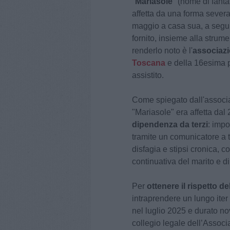
"
Mariasole
" (nome di fanta
affetta da una forma severa
maggio a casa sua, a segui
fornito, insieme alla strume
renderlo noto è l'
associaz
Toscana
e della 16esima p
assistito.
Come spiegato dall'associa
"Mariasole" era affetta dal 
dipendenza da terzi
: imp
tramite un comunicatore a ta
disfagia e stipsi cronica, 
continuativa del marito e di
Per
ottenere il rispetto d
intraprendere un lungo iter 
nel luglio 2025 e durato no
collegio legale dell’Assoc