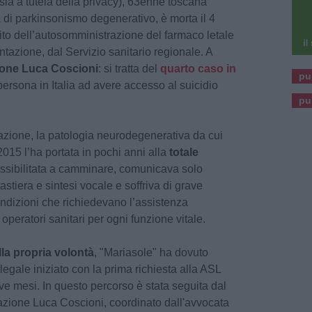
sia a tutela della privacy), 63enne toscana
 di parkinsonismo degenerativo, è morta il 4
to dell’autosomministrazione del farmaco letale
ntazione, dal Servizio sanitario regionale. A
ione Luca Coscioni
: si tratta del
quarto caso in
pu
ersona in Italia ad avere accesso al suicidio
pu
zione, la patologia neurodegenerativa da cui
2015 l’ha portata in pochi anni alla
totale
ossibilitata a camminare, comunicava solo
stiera e sintesi vocale e soffriva di grave
condizioni che richiedevano l’assistenza
 operatori sanitari per ogni funzione vitale.
ella propria volontà
, "Mariasole" ha dovuto
legale iniziato con la prima richiesta alla ASL
ve mesi. In questo percorso è stata seguita dal
iazione Luca Coscioni, coordinato dall'avvocata