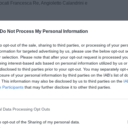
ocati Francesca Re, Angioletto Calandrini e
 della patologia, le sofferenze intollerabili e la
oni consapevoli fossero state accertate,
Do Not Process My Personal Information
a inizialmente negato l’accesso al suicidio
enendo insussistente il requisito del "trattamento
to opt-out of the sale, sharing to third parties, or processing of your per
e il parere del Comitato etico riconosceva la
formation for targeted advertising by us, please use the below opt-out s
r selection. Please note that after your opt-out request is processed y
siti" prosegue la nota. "Solo dopo una diffida, un
eing interest-based ads based on personal information utilized by us or
 tribunale di Pisa e l’ulteriore aggravamento
disclosed to third parties prior to your opt-out. You may separately opt-
on il conseguente rifiuto di "Mariasole" alla
losure of your personal information by third parties on the IAB’s list of
), la commissione dell’ASL ha riconosciuto la
. This information may also be disclosed by us to third parties on the
IA
siti previsti dalla Consulta, conformandosi alla
Participants
that may further disclose it to other third parties.
entenze 135/2024 e 66/2025) che include
pu
 le manovre dei caregiver e il rifiuto di terapie o
luce del nuovo parere, che confermava la
Pu
l Data Processing Opt Outs
siti, "Mariasole" ha potuto procedere con
pu
farmaco letale, a casa sua". Ad assistere
o opt-out of the Sharing of my personal data.
è stato il suo medico di fiducia, il dottor Paolo