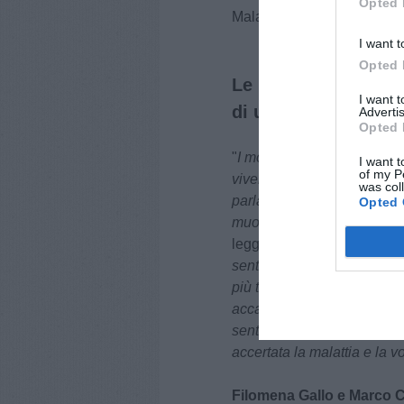
Opted 
Malacarne.
I want t
Opted 
Le parole di "Maria
I want 
di un diritto"
Advertis
Opted 
"
I motivi per cui ho deciso d
I want t
of my P
vivere una vita che sia de
was col
parlare e quindi l’impossibi
Opted 
muovermi in nessun modo, n
legge nelle parole di Maria
sentita defraudata di un di
più triste, che toglie dignit
accanto. Spero che nessun
sentirsi sola davanti ad os
accertata la malattia e la v
Filomena Gallo e Marco C