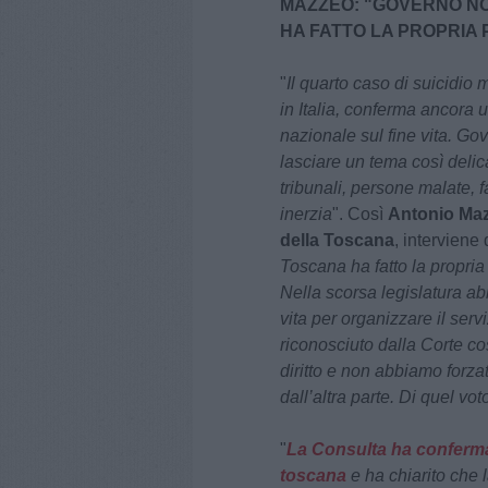
MAZZEO: "GOVERNO NO
HA FATTO LA PROPRIA 
"
Il quarto caso di suicidio
in Italia, conferma ancora 
nazionale sul fine vita. G
lasciare un tema così delic
tribunali, persone malate, f
inerzia
". Così
Antonio Maz
della Toscana
, interviene
Toscana ha fatto la propria
Nella scorsa legislatura a
vita per organizzare il servi
riconosciuto dalla Corte c
diritto e non abbiamo forza
dall’altra parte. Di quel vo
"
La Consulta ha confermato
toscana
e ha chiarito che 