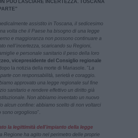
N PUÒ LASCIARE INCERTEZZA. TOSCANA
PARTE"
 medicalmente assistito in Toscana, il sedicesimo
una volta che il Paese ha bisogno di una legge
overno e maggioranza non possono continuare a
ato nell’incertezza, scaricando su Regioni,
amiglie e personale sanitario il peso della loro
zeo, vicepresidente del Consiglio regionale
 dopo la notizia della morte di Mariasole. "
La
 parte con responsabilità, serietà e coraggio.
bbiamo approvato una legge regionale sul fine
zio sanitario e rendere effettivo un diritto già
ostituzionale. Non abbiamo inventato un nuovo
to alcun confine: abbiamo scelto di non voltarci
to sono orgoglioso
".
 la legittimità dell’impianto della legge
la Regione ha agito nel perimetro delle proprie