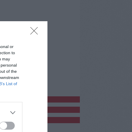
sonal or
ection to
ou may
 personal
out of the
 downstream
B’s List of
bblicitàCl
bblicità
bblicità