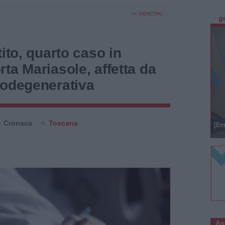
<< INDIETRO
g
ito, quarto caso in
ta Mariasole, affetta da
rodegenerativa
Cronaca
Toscana
[Em
As