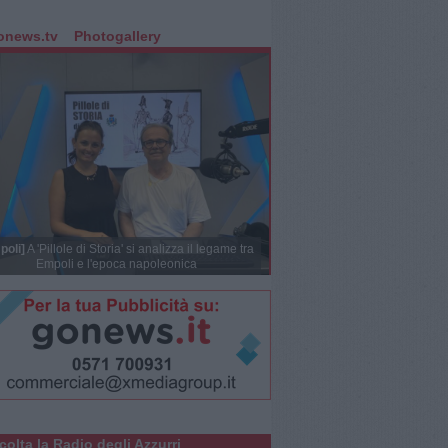
onews.tv
Photogallery
poli]
A 'Pillole di Storia' si analizza il legame tra
Empoli e l'epoca napoleonica
colta la Radio degli Azzurri