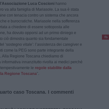
ll’Associazione Luca Coscioni
hanno
ero va alla famiglia di Mariasole. La sua è stata
rmine con tenacia contro un sistema che ancora
che e burocratiche. Mariasole nella sofferenza
rtata a chiedere di essere sottoposta alle
ione, ha dovuto opporsi ad un primo diniego e
fb
tto ciò dimostra quanto sia fondamentale
del ‘sostegno vitale’: l’assistenza dei caregiver e
tamenti come la PEG sono parte integrante della
vita. Alla Regione Toscana chiediamo di
nformativa innanzitutto rivolta ai medici perché
re tempestivamente le
regole stabilite dalla
alla Regione Toscana
".
 quarto caso Toscana. I commenti