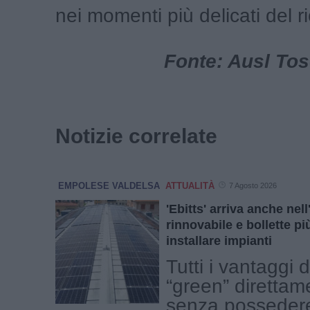
nei momenti più delicati del r
Fonte: Ausl To
Notizie correlate
EMPOLESE VALDELSA
ATTUALITÀ
7 Agosto 2026
'Ebitts' arriva anche ne
rinnovabile e bollette p
installare impianti
Tutti i vantaggi 
“green” direttam
senza possedere