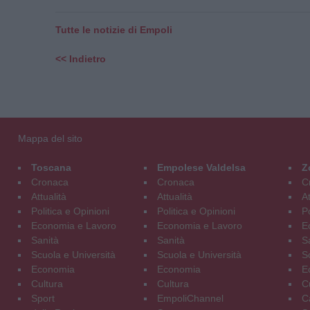
Tutte le notizie di Empoli
<< Indietro
Mappa del sito
Toscana
Empolese Valdelsa
Z
Cronaca
Cronaca
C
Attualità
Attualità
At
Politica e Opinioni
Politica e Opinioni
Po
Economia e Lavoro
Economia e Lavoro
E
Sanità
Sanità
S
Scuola e Università
Scuola e Università
S
Economia
Economia
E
Cultura
Cultura
C
Sport
EmpoliChannel
C