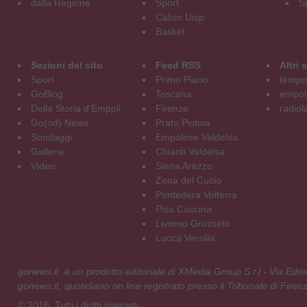
dalla Regione
Sport
S
Calcio Uisp
Basket
Sezioni del sito
Feed RSS
Altri
Sport
Primo Piano
tempol
GoBlog
Toscana
empoli
Della Storia d'Empoli
Firenze
radiol
Go(od) News
Prato Pistoia
Sondaggi
Empolese Valdelsa
Gallerie
Chianti Valdelsa
Video
Siena Arezzo
Zona del Cuoio
Pontedera Volterra
Pisa Cascina
Livorno Grosseto
Lucca Versilia
gonews.it è un prodotto editoriale di XMedia Group S.r.l - Via E
gonews.it, quotidiano on line registrato presso il Tribunale di Fire
© 2016. Tutti i diritti riservati.