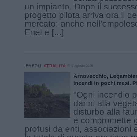
un impianto. Dopo il success
progetto pilota arriva ora il d
mercato: anche nell’empolese,
Enel e [...]
EMPOLI
ATTUALITÀ
7 Agosto 2026
Arnovecchio, Legambien
incendi in pochi mesi. P
"Ogni incendio 
danni alla veget
disturbo alla fau
e compromette gl
profusi da enti, associazioni e