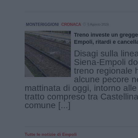
MONTERIGGIONI
CRONACA
5 Agosto 2026
Treno investe un gregge
Empoli, ritardi e cancell
Disagi sulla linea
Siena-Empoli d
treno regionale h
alcune pecore ne
mattinata di oggi, intorno alle
tratto compreso tra Castellin
comune [...]
Tutte le notizie di Empoli