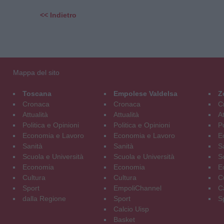
<< Indietro
Mappa del sito
Toscana
Empolese Valdelsa
Z
Cronaca
Cronaca
C
Attualità
Attualità
At
Politica e Opinioni
Politica e Opinioni
Po
Economia e Lavoro
Economia e Lavoro
E
Sanità
Sanità
S
Scuola e Università
Scuola e Università
S
Economia
Economia
E
Cultura
Cultura
C
Sport
EmpoliChannel
C
dalla Regione
Sport
S
Calcio Uisp
Basket