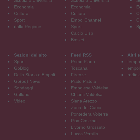
Scuola e Università
Scuola e Università
S
Economia
Economia
E
Cultura
Cultura
C
Sport
EmpoliChannel
C
dalla Regione
Sport
S
Calcio Uisp
Basket
Sezioni del sito
Feed RSS
Altri
Sport
Primo Piano
tempol
GoBlog
Toscana
empoli
Della Storia d'Empoli
Firenze
radiol
Go(od) News
Prato Pistoia
Sondaggi
Empolese Valdelsa
Gallerie
Chianti Valdelsa
Video
Siena Arezzo
Zona del Cuoio
Pontedera Volterra
Pisa Cascina
Livorno Grosseto
Lucca Versilia