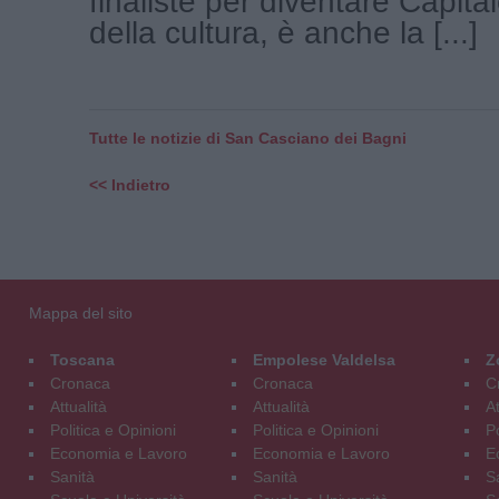
finaliste per diventare Capital
della cultura, è anche la [...]
Tutte le notizie di San Casciano dei Bagni
<< Indietro
Mappa del sito
Toscana
Empolese Valdelsa
Z
Cronaca
Cronaca
C
Attualità
Attualità
At
Politica e Opinioni
Politica e Opinioni
Po
Economia e Lavoro
Economia e Lavoro
E
Sanità
Sanità
S