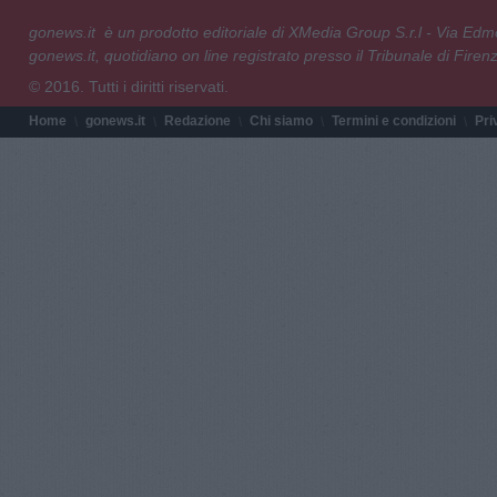
gonews.it è un prodotto editoriale di XMedia Group S.r.l - Via E
gonews.it, quotidiano on line registrato presso il Tribunale di Fire
© 2016. Tutti i diritti riservati.
Home
gonews.it
Redazione
Chi siamo
Termini e condizioni
Pri