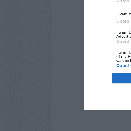
Opted 
I want t
Opted 
I want 
Advertis
Opted 
I want t
of my P
was col
Opted 