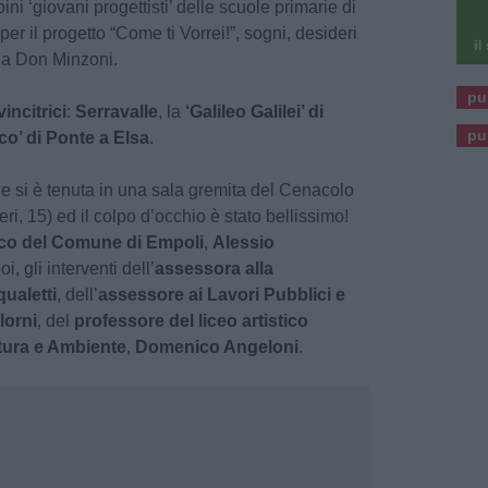
ni ‘giovani progettisti’ delle scuole primarie di
per il progetto “Come ti Vorrei!”, sogni, desideri
za Don Minzoni.
pu
incitrici
:
Serravalle
, la
‘Galileo Galilei’ di
pu
o’ di Ponte a Elsa
.
e si è tenuta in una sala gremita del Cenacolo
eri, 15) ed il colpo d’occhio è stato bellissimo!
co del Comune di Empoli
,
Alessio
i, gli interventi dell’
assessora alla
ualetti
, dell’
assessore ai Lavori Pubblici e
lorni
, del
professore del liceo artistico
ttura e Ambiente
,
Domenico Angeloni
.