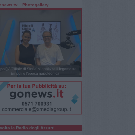
onews.tv
Photogallery
poli]
A 'Pillole di Storia' si analizza il legame tra
Empoli e l'epoca napoleonica
colta la Radio degli Azzurri