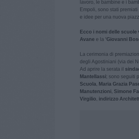
lavoro, le bambine e i bambi
Empoli, sono stati premiati 
e idee per una nuova piaz
Ecco i nomi delle scuole v
Avane
e la
‘Giovanni Bosc
La cerimonia di premiazion
degli Agostiniani (via dei N
Ad aprire la serata il
sinda
Mantellassi
; sono seguiti po
Scuola
,
Maria Grazia Pasq
Manutenzioni
,
Simone Fa
Virgilio
,
indirizzo Archite