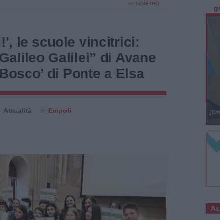
<< INDIETRO
g
', le scuole vincitrici:
‘Galileo Galilei” di Avane
 Bosco’ di Ponte a Elsa
Attualità
Empoli
[Em
As