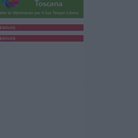
bblicità
bblicità