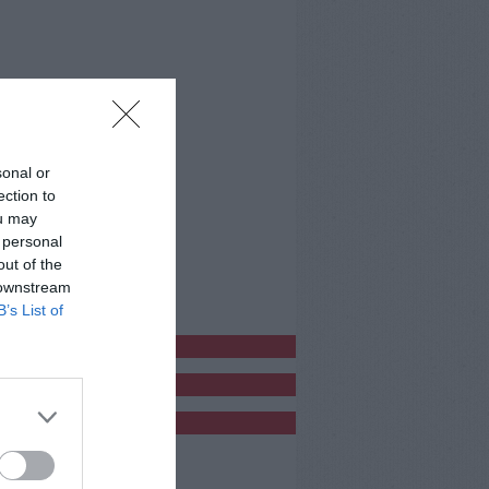
sonal or
ection to
ou may
 personal
out of the
 downstream
B’s List of
bblicitàCl
bblicità
bblicità