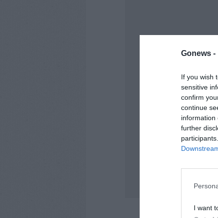
Gonews -
If you wish 
sensitive in
confirm you
continue se
information 
further disc
participants
Downstream 
Persona
I want t