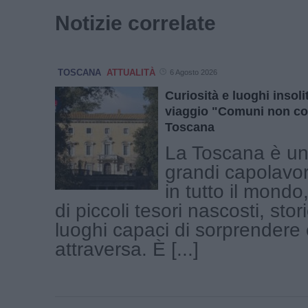
Notizie correlate
TOSCANA
ATTUALITÀ
6 Agosto 2026
Curiosità e luoghi insolit
viaggio "Comuni non co
Toscana
La Toscana è una
grandi capolavor
in tutto il mond
di piccoli tesori nascosti, stor
luoghi capaci di sorprendere c
attraversa. È [...]