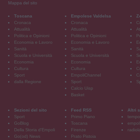
Mappa del sito
Toscana
Empolese Valdelsa
Z
Cronaca
Cronaca
C
Attualità
Attualità
At
Politica e Opinioni
Politica e Opinioni
Po
Economia e Lavoro
Economia e Lavoro
E
Sanità
Sanità
S
Scuola e Università
Scuola e Università
S
Economia
Economia
E
Cultura
Cultura
C
Sport
EmpoliChannel
C
dalla Regione
Sport
S
Calcio Uisp
Basket
Sezioni del sito
Feed RSS
Altri
Sport
Primo Piano
tempol
GoBlog
Toscana
empoli
Della Storia d'Empoli
Firenze
radiol
Go(od) News
Prato Pistoia