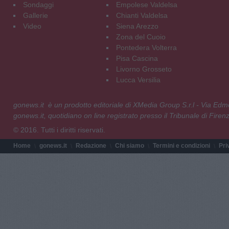
Sondaggi
Empolese Valdelsa
Gallerie
Chianti Valdelsa
Video
Siena Arezzo
Zona del Cuoio
Pontedera Volterra
Pisa Cascina
Livorno Grosseto
Lucca Versilia
gonews.it è un prodotto editoriale di XMedia Group S.r.l - Via E
gonews.it, quotidiano on line registrato presso il Tribunale di Fire
© 2016. Tutti i diritti riservati.
Home
gonews.it
Redazione
Chi siamo
Termini e condizioni
Pri