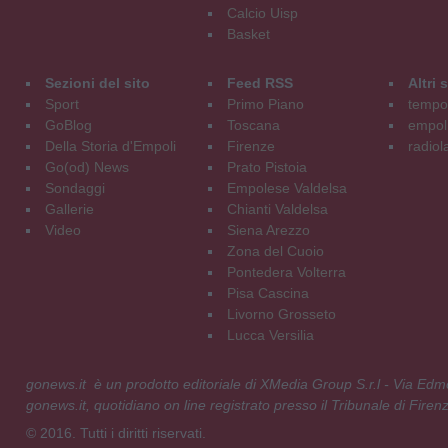
Calcio Uisp
Basket
Sezioni del sito
Feed RSS
Altri
Sport
Primo Piano
tempol
GoBlog
Toscana
empoli
Della Storia d'Empoli
Firenze
radiol
Go(od) News
Prato Pistoia
Sondaggi
Empolese Valdelsa
Gallerie
Chianti Valdelsa
Video
Siena Arezzo
Zona del Cuoio
Pontedera Volterra
Pisa Cascina
Livorno Grosseto
Lucca Versilia
gonews.it è un prodotto editoriale di XMedia Group S.r.l - Via E
gonews.it, quotidiano on line registrato presso il Tribunale di Fire
© 2016. Tutti i diritti riservati.