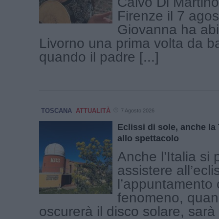
Calvo Di Martino
Firenze il 7 ago
Giovanna ha abi
Livorno una prima volta da b
quando il padre [...]
TOSCANA
ATTUALITÀ
7 Agosto 2026
Eclissi di sole, anche l
allo spettacolo
Anche l’Italia si
assistere all’ecli
l’appuntamento c
fenomeno, quand
oscurerà il disco solare, sar