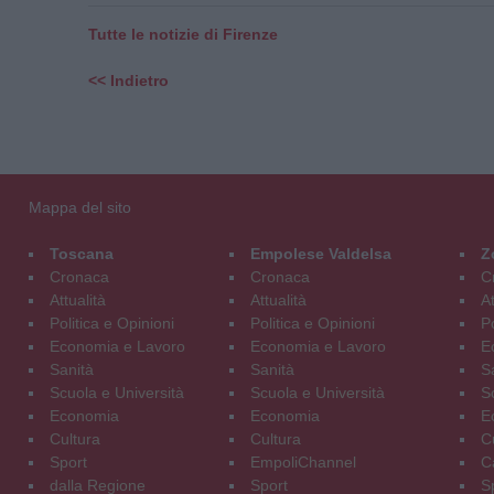
Tutte le notizie di Firenze
<< Indietro
Mappa del sito
Toscana
Empolese Valdelsa
Z
Cronaca
Cronaca
C
Attualità
Attualità
At
Politica e Opinioni
Politica e Opinioni
Po
Economia e Lavoro
Economia e Lavoro
E
Sanità
Sanità
S
Scuola e Università
Scuola e Università
S
Economia
Economia
E
Cultura
Cultura
C
Sport
EmpoliChannel
C
dalla Regione
Sport
S