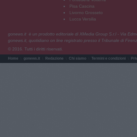
Pisa Cascina
Livorno Grosseto
Lucca Versilia
gonews.it è un prodotto editoriale di XMedia Group S.r.l - Via E
gonews.it, quotidiano on line registrato presso il Tribunale di Fire
© 2016. Tutti i diritti riservati.
Home
gonews.it
Redazione
Chi siamo
Termini e condizioni
Pri