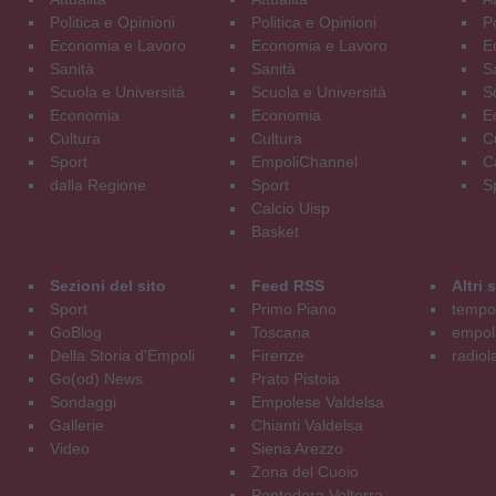
Politica e Opinioni
Politica e Opinioni
Po
Economia e Lavoro
Economia e Lavoro
E
Sanità
Sanità
S
Scuola e Università
Scuola e Università
S
Economia
Economia
E
Cultura
Cultura
C
Sport
EmpoliChannel
C
dalla Regione
Sport
S
Calcio Uisp
Basket
Sezioni del sito
Feed RSS
Altri
Sport
Primo Piano
tempol
GoBlog
Toscana
empoli
Della Storia d'Empoli
Firenze
radiol
Go(od) News
Prato Pistoia
Sondaggi
Empolese Valdelsa
Gallerie
Chianti Valdelsa
Video
Siena Arezzo
Zona del Cuoio
Pontedera Volterra