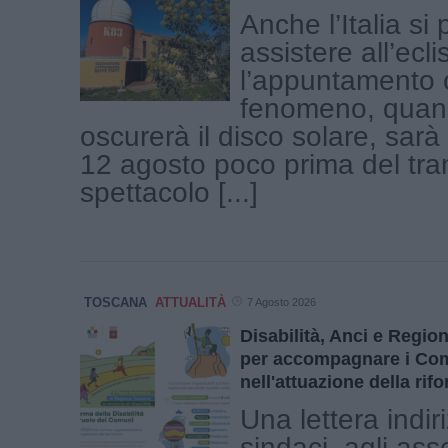
Anche l’Italia si
assistere all’ecli
l’appuntamento c
fenomeno, quand
oscurerà il disco solare, sar
12 agosto poco prima del tr
spettacolo [...]
TOSCANA
ATTUALITÀ
7 Agosto 2026
Disabilità, Anci e Regi
per accompagnare i Co
nell'attuazione della rif
Una lettera indir
sindaci, agli ass