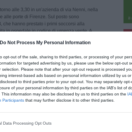
intorno alle 3,30 in un'azienda di via Nenni, nella
 alle porte di Firenze. Sul posto sono
18, che hanno prestato i primi soccorsi alla
rita in ospedale in codice di urgenza verde. A
pu
che i vigili del fuoco, chiamati per liberare
Do Not Process My Personal Information
pu
ranaggio del macchinario.
to opt-out of the sale, sharing to third parties, or processing of your per
ione, l'operaia stava lavorando al turno di
formation for targeted advertising by us, please use the below opt-out s
ora da chiarire, la mano è finita incastrata nel
r selection. Please note that after your opt-out request is processed y
n corso accertamenti per ricostruire la dinamica
eing interest-based ads based on personal information utilized by us or
izioni di sicurezza del luogo di lavoro al momento
disclosed to third parties prior to your opt-out. You may separately opt-
losure of your personal information by third parties on the IAB’s list of
. This information may also be disclosed by us to third parties on the
IA
Participants
that may further disclose it to other third parties.
rice, pur serie, non sarebbero al momento
ari di Careggi.
l Data Processing Opt Outs