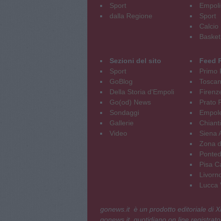
Sport
Empoli
dalla Regione
Sport
Calcio
Basket
Sezioni del sito
Feed 
Sport
Primo 
GoBlog
Tosca
Della Storia d'Empoli
Firenz
Go(od) News
Prato P
Sondaggi
Empole
Gallerie
Chianti
Video
Siena 
Zona d
Ponted
Pisa C
Livorn
Lucca V
gonews.it è un prodotto editoriale di
gonews.it, quotidiano on line registrato