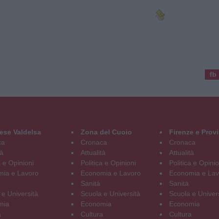
fb
ese Valdelsa
Zona del Cuoio
Firenze e Prov
ca
Cronaca
Cronaca
tà
Attualità
Attualità
a e Opinioni
Politica e Opinioni
Politica e Opinio
ia e Lavoro
Economia e Lavoro
Economia e Lav
Sanità
Sanità
 e Università
Scuola e Università
Scuola e Univer
mia
Economia
Economia
a
Cultura
Cultura