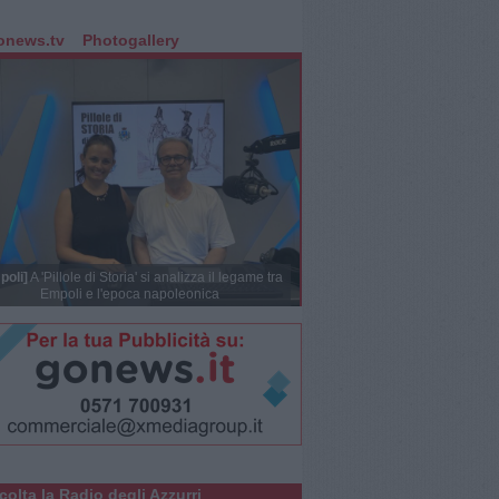
onews.tv
Photogallery
poli]
A 'Pillole di Storia' si analizza il legame tra
Empoli e l'epoca napoleonica
colta la Radio degli Azzurri