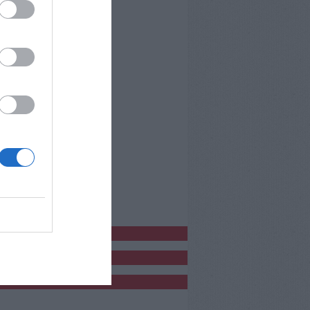
bblicitàCl
bblicità
bblicità