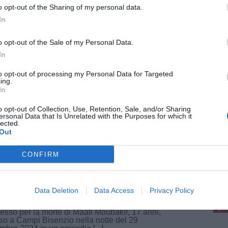
o opt-out of the Sharing of my personal data.
In
21 Luglio 2026
o opt-out of the Sale of my Personal Data.
mparso Muschio, caprone di 15 anni
In
 Rifugio Chico Mendes: l'appello per
to opt-out of processing my Personal Data for Targeted
rovarlo
ing.
omparso Muschio, caprone di 15 anni, dal
In
gio Chico Mendes. A darne notizia è il santuario
nimali liberi, che si trova a Campi Bisenzio, dove
o opt-out of Collection, Use, Retention, Sale, and/or Sharing
male vive: da [...]
ersonal Data that Is Unrelated with the Purposes for which it
lected.
Out
CONFIRM
iugno 2026
pu
cidio Maati, imputato in aula: "Colpii
Pu
 il casco"
Data Deletion
Data Access
Privacy Policy
egue davanti alla corte d’assise di Firenze il
pu
esso per la morte di Maati Moubakir, 17 anni,
so a Campi Bisenzio nella notte del 29