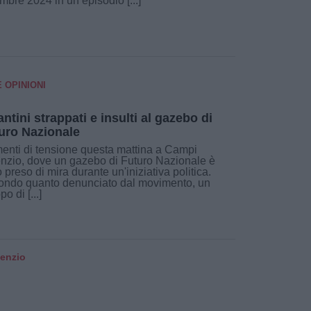
mbre 2024 in un episodio [...]
E OPINIONI
antini strappati e insulti al gazebo di
uro Nazionale
nti di tensione questa mattina a Campi
nzio, dove un gazebo di Futuro Nazionale è
o preso di mira durante un'iniziativa politica.
ondo quanto denunciato dal movimento, un
o di [...]
senzio