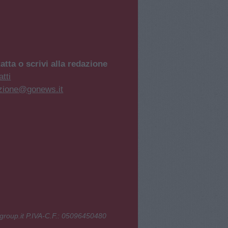
atta o scrivi alla redazione
tti
zione@gonews.it
group.it P.IVA-C.F.: 05096450480