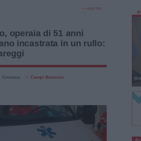
<< INDIETRO
g
, operaia di 51 anni
ano incastrata in un rullo:
areggi
Cronaca
Campi Bisenzio
[Em
As