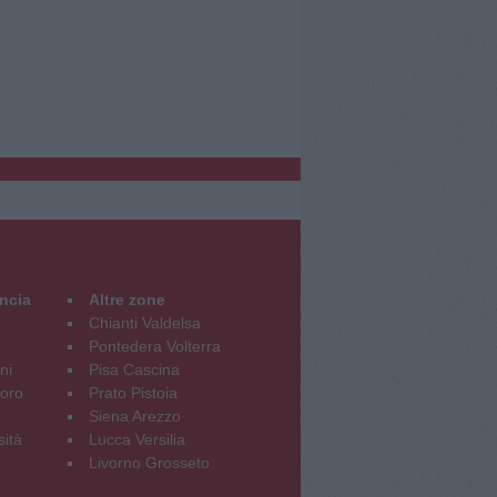
incia
Altre zone
Chianti Valdelsa
Pontedera Volterra
ni
Pisa Cascina
oro
Prato Pistoia
Siena Arezzo
sità
Lucca Versilia
Livorno Grosseto