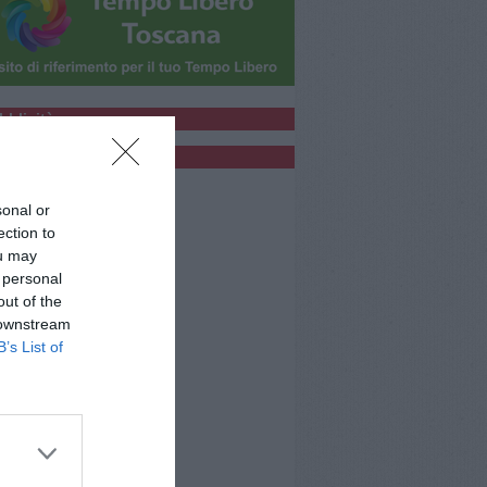
bblicità
bblicità
sonal or
ection to
ou may
 personal
out of the
 downstream
B’s List of