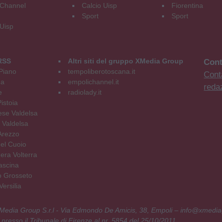
Channel
Calcio Uisp
Fiorentina
Sport
Sport
 Uisp
RSS
Altri siti del gruppo XMedia Group
Cont
Piano
tempoliberotoscana.it
Conta
na
empolichannel.it
reda
e
radiolady.it
istoia
se Valdelsa
 Valdelsa
Arezzo
el Cuoio
era Volterra
ascina
o Grosseto
ersilia
 XMedia Group S.r.l - Via Edmondo De Amicis, 38, Empoli – info@xmedia
 presso il Tribunale di Firenze al nr. 5854 del 25/10/2011