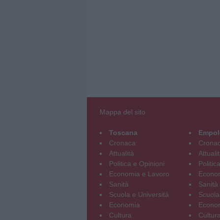
Mappa del sito
Toscana
Empol
Cronaca
Crona
Attualità
Attuali
Politica e Opinioni
Politic
Economia e Lavoro
Econom
Sanità
Sanità
Scuola e Università
Scuola
Economia
Econo
Cultura
Cultur