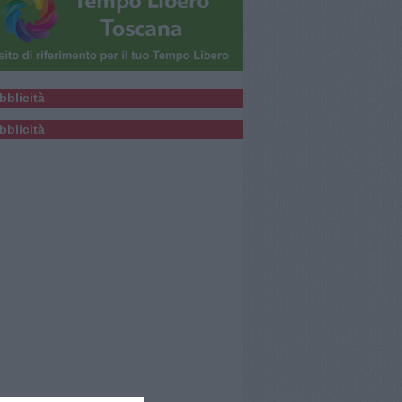
bblicità
bblicità