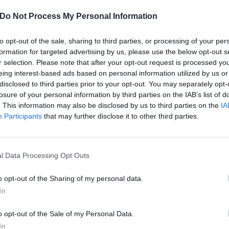
Do Not Process My Personal Information
sono alternati attività laboratoriali, presentazioni
tworking e premiazioni, creando occasioni
to opt-out of the sale, sharing to third parties, or processing of your per
petenze, visioni e idee innovative.
formation for targeted advertising by us, please use the below opt-out s
ntato un’importante opportunità per riflettere sul
r selection. Please note that after your opt-out request is processed y
spazio di crescita, partecipazione e sviluppo
eing interest-based ads based on personal information utilized by us or
ialogo tra nuove generazioni e mondo delle
disclosed to third parties prior to your opt-out. You may separately opt-
losure of your personal information by third parties on the IAB’s list of
. This information may also be disclosed by us to third parties on the
IA
Participants
that may further disclose it to other third parties.
nteresse hanno accompagnato tutti i momenti
a volontà condivisa di costruire nuove
aborazione, creatività e impegno collettivo.
 consapevolezza che il futuro dei territori passa
l Data Processing Opt Outs
valorizzare i talenti e trasformare le idee in
pu
unità.
o opt-out of the Sharing of my personal data.
Pu
In
iamo molto che va avanti ormai da due anni e
pu
o opt-out of the Sale of my Personal Data.
soprattutto con i ragazzi di JEVIS
In
ortante del nostro territorio. Stiamo cercando