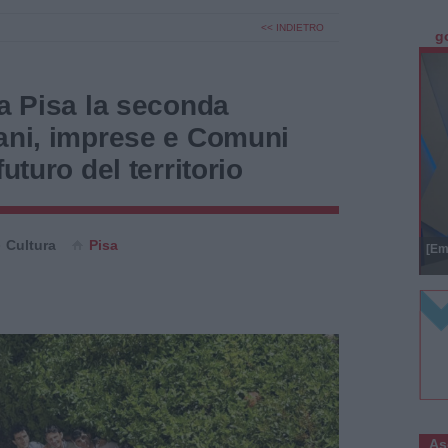
<< INDIETRO
g
 a Pisa la seconda
vani, imprese e Comuni
futuro del territorio
Cultura
Pisa
[Em
As