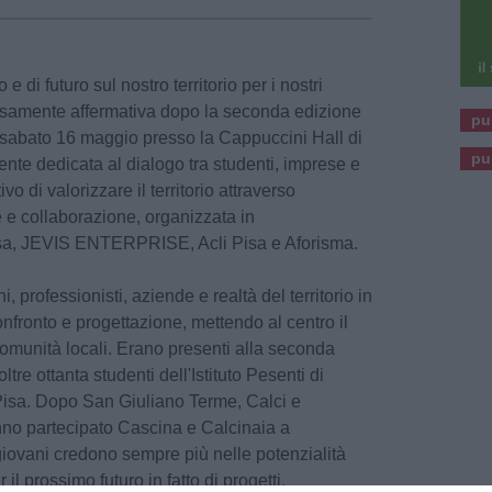
 e di futuro sul nostro territorio per i nostri
isamente affermativa dopo la seconda edizione
pu
i sabato 16 maggio presso la Cappuccini Hall di
pu
nte dedicata al dialogo tra studenti, imprese e
ivo di valorizzare il territorio attraverso
 e collaborazione, organizzata in
isa, JEVIS ENTERPRISE, Acli Pisa e Aforisma.
ni, professionisti, aziende e realtà del territorio in
nfronto e progettazione, mettendo al centro il
comunità locali. Erano presenti alla seconda
ltre ottanta studenti dell'Istituto Pesenti di
 Pisa. Dopo San Giuliano Terme, Calci e
no partecipato Cascina e Calcinaia a
giovani credono sempre più nelle potenzialità
r il prossimo futuro in fatto di progetti.