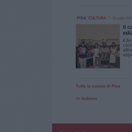
PISA
CULTURA
15 Luglio 202
Il 
edi
Il f
cont
attr
aspet
Tutte le notizie di Pisa
<< Indietro