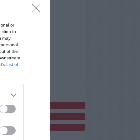
sonal or
ection to
ou may
 personal
out of the
 downstream
B’s List of
bblicitàCl
bblicità
bblicità