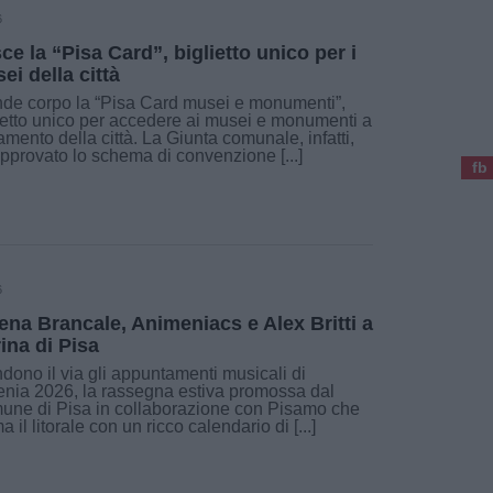
6
ce la “Pisa Card”, biglietto unico per i
ei della città
de corpo la “Pisa Card musei e monumenti”,
ietto unico per accedere ai musei e monumenti a
mento della città. La Giunta comunale, infatti,
pprovato lo schema di convenzione [...]
fb
6
ena Brancale, Animeniacs e Alex Britti a
ina di Pisa
dono il via gli appuntamenti musicali di
nia 2026, la rassegna estiva promossa dal
ne di Pisa in collaborazione con Pisamo che
a il litorale con un ricco calendario di [...]