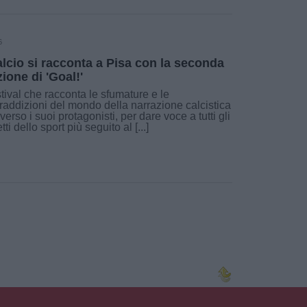
6
calcio si racconta a Pisa con la seconda
zione di 'Goal!'
estival che racconta le sfumature e le
raddizioni del mondo della narrazione calcistica
averso i suoi protagonisti, per dare voce a tutti gli
ti dello sport più seguito al [...]