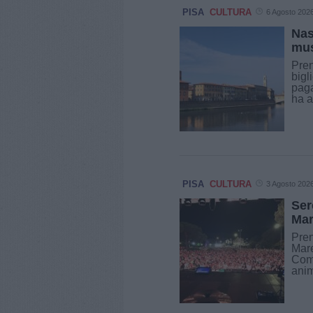
PISA
CULTURA
6 Agosto 202
Nas
mus
Pren
bigl
paga
ha a
PISA
CULTURA
3 Agosto 202
Ser
Mar
Pren
Mare
Comu
anim