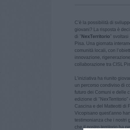
C'è la possibilità di sviluppo
giovani? La risposta è dec
di "
NexTerritorio
" svoltas
Pisa. Una giornata interame
comunità locali, con l’obiett
innovazione, rigenerazione
collaborazione tra CISL P
L’iniziativa ha riunito giova
un percorso condiviso di co
futuro dei Comuni e delle 
edizione di "NexTerritorio" o
Cascina e del Matteotti di
Vicopisano quest'anno han
testimonianza che i nostri 
che il nostro territorio ha pe