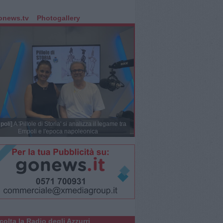
onews.tv
Photogallery
poli]
A 'Pillole di Storia' si analizza il legame tra
Empoli e l'epoca napoleonica
colta la Radio degli Azzurri