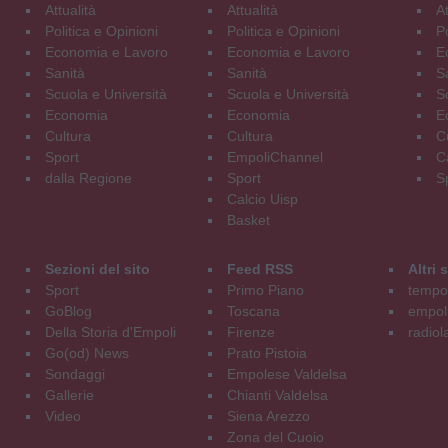
Attualità
Attualità
At
Politica e Opinioni
Politica e Opinioni
Po
Economia e Lavoro
Economia e Lavoro
E
Sanità
Sanità
S
Scuola e Università
Scuola e Università
S
Economia
Economia
E
Cultura
Cultura
C
Sport
EmpoliChannel
C
dalla Regione
Sport
S
Calcio Uisp
Basket
Sezioni del sito
Feed RSS
Altri
Sport
Primo Piano
tempol
GoBlog
Toscana
empoli
Della Storia d'Empoli
Firenze
radiol
Go(od) News
Prato Pistoia
Sondaggi
Empolese Valdelsa
Gallerie
Chianti Valdelsa
Video
Siena Arezzo
Zona del Cuoio