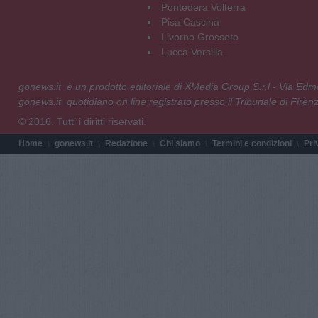
Pontedera Volterra
Pisa Cascina
Livorno Grosseto
Lucca Versilia
gonews.it è un prodotto editoriale di XMedia Group S.r.l - Via E
gonews.it, quotidiano on line registrato presso il Tribunale di Fire
© 2016. Tutti i diritti riservati.
Home
gonews.it
Redazione
Chi siamo
Termini e condizioni
Pri