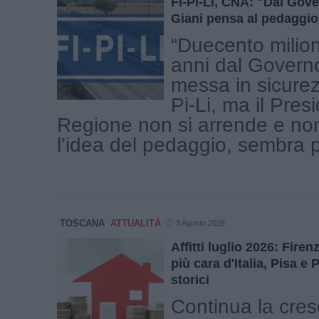
Fi-Pi-Li, CNA: "Dal Gov
Giani pensa al pedaggio
“Duecento milion
anni dal Governo
messa in sicurez
Pi-Li, ma il Pres
Regione non si arrende e n
l’idea del pedaggio, sembra pi
TOSCANA
ATTUALITÀ
3 Agosto 2026
Affitti luglio 2026: Fire
più cara d'Italia, Pisa e
storici
Continua la cres