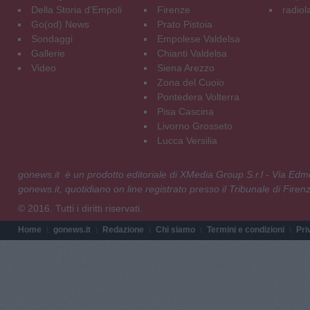
Della Storia d'Empoli
Firenze
radiol
Go(od) News
Prato Pistoia
Sondaggi
Empolese Valdelsa
Gallerie
Chianti Valdelsa
Video
Siena Arezzo
Zona del Cuoio
Pontedera Volterra
Pisa Cascina
Livorno Grosseto
Lucca Versilia
gonews.it è un prodotto editoriale di XMedia Group S.r.l - Via E
gonews.it, quotidiano on line registrato presso il Tribunale di Fire
© 2016. Tutti i diritti riservati.
Home
gonews.it
Redazione
Chi siamo
Termini e condizioni
Pri