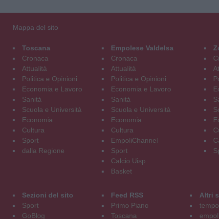
Mappa del sito
Toscana
Empolese Valdelsa
Z
Cronaca
Cronaca
C
Attualità
Attualità
At
Politica e Opinioni
Politica e Opinioni
Po
Economia e Lavoro
Economia e Lavoro
E
Sanità
Sanità
S
Scuola e Università
Scuola e Università
S
Economia
Economia
E
Cultura
Cultura
C
Sport
EmpoliChannel
C
dalla Regione
Sport
S
Calcio Uisp
Basket
Sezioni del sito
Feed RSS
Altri
Sport
Primo Piano
tempol
GoBlog
Toscana
empoli