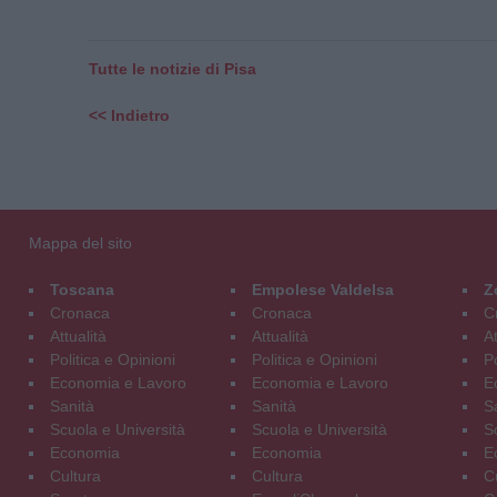
Tutte le notizie di Pisa
<< Indietro
Mappa del sito
Toscana
Empolese Valdelsa
Z
Cronaca
Cronaca
C
Attualità
Attualità
At
Politica e Opinioni
Politica e Opinioni
Po
Economia e Lavoro
Economia e Lavoro
E
Sanità
Sanità
S
Scuola e Università
Scuola e Università
S
Economia
Economia
E
Cultura
Cultura
C