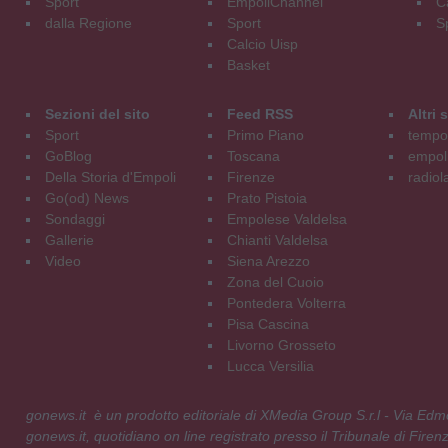
Sport
EmpoliChannel
C
dalla Regione
Sport
S
Calcio Uisp
Basket
Sezioni del sito
Feed RSS
Altri
Sport
Primo Piano
tempol
GoBlog
Toscana
empoli
Della Storia d'Empoli
Firenze
radiol
Go(od) News
Prato Pistoia
Sondaggi
Empolese Valdelsa
Gallerie
Chianti Valdelsa
Video
Siena Arezzo
Zona del Cuoio
Pontedera Volterra
Pisa Cascina
Livorno Grosseto
Lucca Versilia
gonews.it è un prodotto editoriale di XMedia Group S.r.l - Via E
gonews.it, quotidiano on line registrato presso il Tribunale di Fire