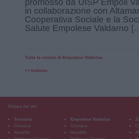
promosso da UISP Empoli Va
in collaborazione con Altama
Cooperativa Sociale e la Soci
Salute Empolese Valdarno [..
Tutte le notizie di Empolese Valdelsa
<< Indietro
Mappa del sito
Toscana
Empolese Valdelsa
Z
Cronaca
Cronaca
C
Attualità
Attualità
At
Politica e Opinioni
Politica e Opinioni
Po