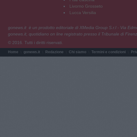
Livorno Grosseto
Lucca Versilia
gonews.it è un prodotto editoriale di XMedia Group S.r.l - Via E
gonews.it, quotidiano on line registrato presso il Tribunale di Fire
© 2016. Tutti i diritti riservati.
Home
gonews.it
Redazione
Chi siamo
Termini e condizioni
Pri