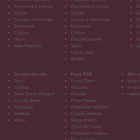
Economia e Lavoro
Economia e Lavoro
E
Sanità
Sanità
S
Scuola e Università
Scuola e Università
S
Economia
Economia
E
Cultura
Cultura
C
Sport
EmpoliChannel
C
dalla Regione
Sport
S
Calcio Uisp
Basket
Sezioni del sito
Feed RSS
Altri
Sport
Primo Piano
tempol
GoBlog
Toscana
empoli
Della Storia d'Empoli
Firenze
radiol
Go(od) News
Prato Pistoia
Sondaggi
Empolese Valdelsa
Gallerie
Chianti Valdelsa
Video
Siena Arezzo
Zona del Cuoio
Pontedera Volterra
Pisa Cascina