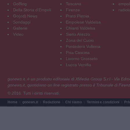
GoBlog
Toscana
empoli
Della Storia d'Empoli
Firenze
radiol
Go(od) News
Prato Pistoia
Sondaggi
Empolese Valdelsa
Gallerie
Chianti Valdelsa
Video
Siena Arezzo
Zona del Cuoio
Pontedera Volterra
Pisa Cascina
Livorno Grosseto
Lucca Versilia
gonews.it è un prodotto editoriale di XMedia Group S.r.l - Via E
gonews.it, quotidiano on line registrato presso il Tribunale di Fire
© 2016. Tutti i diritti riservati.
Home
gonews.it
Redazione
Chi siamo
Termini e condizioni
Pri