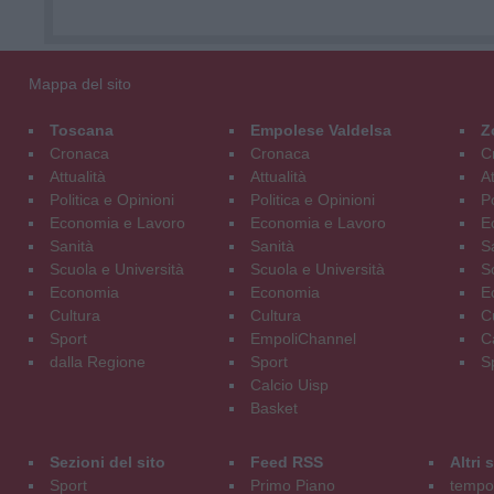
Mappa del sito
Toscana
Empolese Valdelsa
Z
Cronaca
Cronaca
C
Attualità
Attualità
At
Politica e Opinioni
Politica e Opinioni
Po
Economia e Lavoro
Economia e Lavoro
E
Sanità
Sanità
S
Scuola e Università
Scuola e Università
S
Economia
Economia
E
Cultura
Cultura
C
Sport
EmpoliChannel
C
dalla Regione
Sport
S
Calcio Uisp
Basket
Sezioni del sito
Feed RSS
Altri
Sport
Primo Piano
tempol