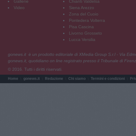
Gallerie
Chianti Valdelsa
Video
Siena Arezzo
Zona del Cuoio
Pontedera Volterra
Pisa Cascina
Livorno Grosseto
Lucca Versilia
gonews.it è un prodotto editoriale di XMedia Group S.r.l - Via E
gonews.it, quotidiano on line registrato presso il Tribunale di Fire
© 2016. Tutti i diritti riservati.
Home
gonews.it
Redazione
Chi siamo
Termini e condizioni
Pri