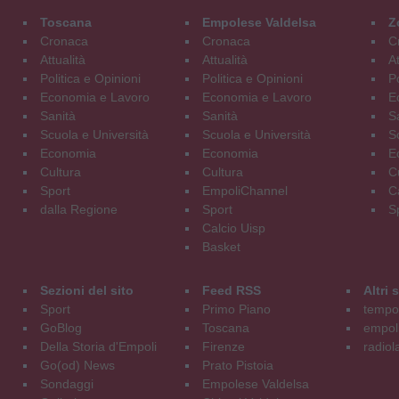
Toscana
Empolese Valdelsa
Z
Cronaca
Cronaca
C
Attualità
Attualità
At
Politica e Opinioni
Politica e Opinioni
Po
Economia e Lavoro
Economia e Lavoro
E
Sanità
Sanità
S
Scuola e Università
Scuola e Università
S
Economia
Economia
E
Cultura
Cultura
C
Sport
EmpoliChannel
C
dalla Regione
Sport
S
Calcio Uisp
Basket
Sezioni del sito
Feed RSS
Altri
Sport
Primo Piano
tempol
GoBlog
Toscana
empoli
Della Storia d'Empoli
Firenze
radiol
Go(od) News
Prato Pistoia
Sondaggi
Empolese Valdelsa