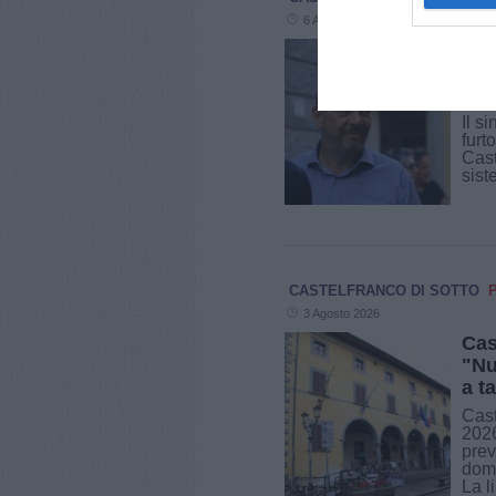
6 Agosto 2026
Fur
Cas
van
Il s
furt
Cast
sist
CASTELFRANCO DI SOTTO
3 Agosto 2026
Cas
"Nu
a t
Cast
2026
prev
dome
La li