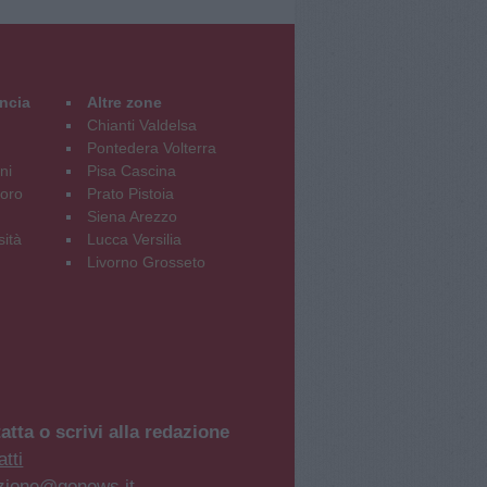
incia
Altre zone
Chianti Valdelsa
Pontedera Volterra
ni
Pisa Cascina
oro
Prato Pistoia
Siena Arezzo
sità
Lucca Versilia
Livorno Grosseto
atta o scrivi alla redazione
tti
zione@gonews.it