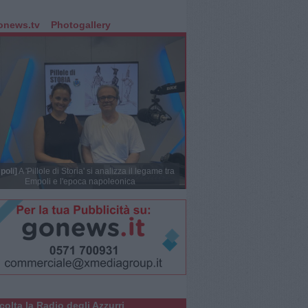
onews.tv
Photogallery
poli]
A 'Pillole di Storia' si analizza il legame tra
Empoli e l'epoca napoleonica
colta la Radio degli Azzurri