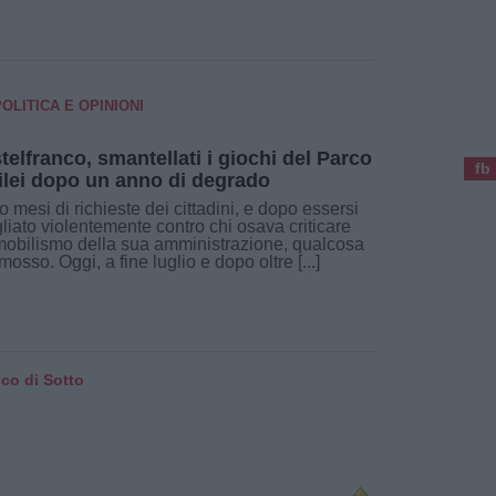
POLITICA E OPINIONI
telfranco, smantellati i giochi del Parco
fb
ilei dopo un anno di degrado
 mesi di richieste dei cittadini, e dopo essersi
liato violentemente contro chi osava criticare
mobilismo della sua amministrazione, qualcosa
 mosso. Oggi, a fine luglio e dopo oltre [...]
nco di Sotto