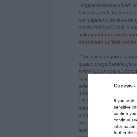
"
Vogliamo essere chiari: noi
battiamo per la trasparenza 
non sappiano né dove né q
nostro territorio
", così in u
sulla
questione degli impia
depositato un'interpellan
"
Con che coraggio il sinda
quattro progetti erano già a
falso? Non è così e i docu
istanza della precedente a
Gonews -
sole nel 2023, in commission
arrivate dal 30 luglio 2024 
effetti. Solo grazie alla no
If you wish 
sensitive in
meno di due anni sono stati
confirm you
progetti per 400 mila metri
continue se
che impatteranno di quel c
information 
silenzio assoluto. E parlia
further disc