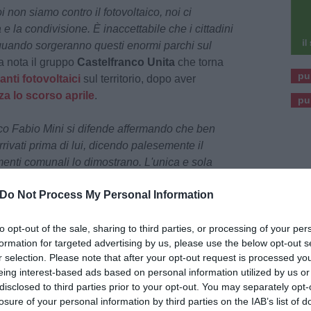
 non siamo contro il fotovoltaico, noi ci
e la condivisione. È inaccettabile che i cittadini
uando sorgeranno questi enormi parchi sul
na nota il gruppo
Castelfranco Unita
che torna
pu
nti fotovoltaici
sul territorio, dopo aver
za lo scorso aprile
.
pu
co Fabio Mini si difende affermando che ben
rrivati prima di lui, dicendo palesemente il
menti comunali lo dimostrano. L'unica e sola
mministrazione è stata discussa alla luce del
Do Not Process My Personal Information
e e con i cittadini. Tutte le altre richieste sono
in poi, quando Mini era già sindaco a tutti gli
stra interpellanza abbiamo scoperto la verità: in
to opt-out of the sale, sharing to third parties, or processing of your per
formation for targeted advertising by us, please use the below opt-out s
 autorizzati o in corso di autorizzazione ben 10
r selection. Please note that after your opt-out request is processed y
 quadrati. Parliamo di circa 55 campi da calcio
eing interest-based ads based on personal information utilized by us or
he resta della campagna castelfranchese nel
disclosed to third parties prior to your opt-out. You may separately opt-
mo di impianti enormi, alcuni da 100mila metri
losure of your personal information by third parties on the IAB’s list of