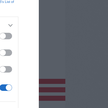
B’s List of
bblicitàCl
bblicità
bblicità