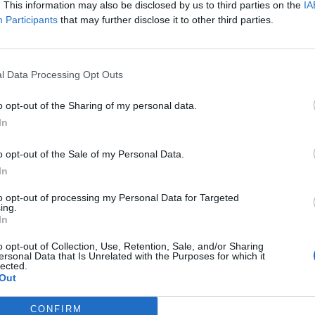
assivamente i privati, potevano tutelare il
. This information may also be disclosed by us to third parties on the
IA
a vera Comunità Energetica Rinnovabile
Participants
that may further disclose it to other third parties.
ociazioni e imprese per pianificare interventi con
hanno fatto e hanno mancato il bando di
ne 2025. Potevano tutelare il territorio
l Data Processing Opt Outs
urale, e invece lo tengono fermo da due anni,
gime di salvaguardia' a fine maggio. Insomma:
o opt-out of the Sharing of my personal data.
i, non informano e inventano falsità sul passato
In
ale incapacità di governo. Noi chiediamo
astelfranco devono sapere dove e in che
o opt-out of the Sale of my Personal Data.
o questi parchi fotovoltaici. Chiediamo che
In
commissione ambiente consiliare e che il
to opt-out of processing my Personal Data for Targeted
almente informato"
.
ing.
In
pu
o opt-out of Collection, Use, Retention, Sale, and/or Sharing
ersonal Data that Is Unrelated with the Purposes for which it
Pu
lected.
Out
pu
CONFIRM
POLITICA E OPINIONI