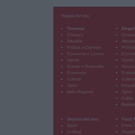
Mappa del sito
Toscana
Empol
Cronaca
Crona
Attualità
Attuali
Politica e Opinioni
Politic
Economia e Lavoro
Econom
Sanità
Sanità
Scuola e Università
Scuola
Economia
Econo
Cultura
Cultur
Sport
Empoli
dalla Regione
Sport
Calcio
Basket
Sezioni del sito
Feed 
Sport
Primo 
GoBlog
Tosca