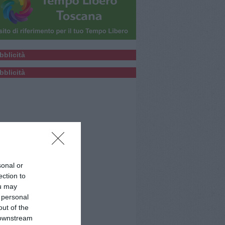
bblicità
bblicità
sonal or
ection to
ou may
 personal
out of the
 downstream