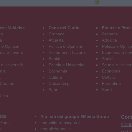
ese Valdelsa
Zona del Cuoio
Firenze e Prov
ca
Cronaca
Cronaca
tà
Attualità
Attualità
a e Opinioni
Politica e Opinioni
Politica e Opinio
ia e Lavoro
Economia e Lavoro
Economia e Lav
Sanità
Sanità
 e Università
Scuola e Università
Scuola e Univer
mia
Economia
Economia
a
Cultura
Cultura
Channel
Calcio Uisp
Fiorentina
Sport
Sport
 Uisp
RSS
Altri siti del gruppo XMedia Group
Cont
Piano
tempoliberotoscana.it
Conta
na
empolichannel.it
reda