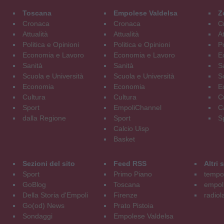
Toscana
Empolese Valdelsa
Z
Cronaca
Cronaca
C
Attualità
Attualità
At
Politica e Opinioni
Politica e Opinioni
Po
Economia e Lavoro
Economia e Lavoro
E
Sanità
Sanità
S
Scuola e Università
Scuola e Università
S
Economia
Economia
E
Cultura
Cultura
C
Sport
EmpoliChannel
C
dalla Regione
Sport
S
Calcio Uisp
Basket
Sezioni del sito
Feed RSS
Altri
Sport
Primo Piano
tempol
GoBlog
Toscana
empoli
Della Storia d'Empoli
Firenze
radiol
Go(od) News
Prato Pistoia
Sondaggi
Empolese Valdelsa