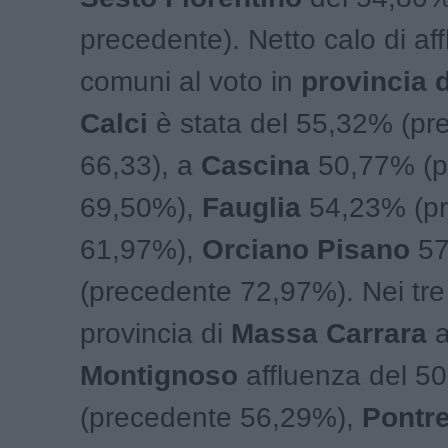
precedente). Netto calo di af
comuni al voto in
provincia d
Calci
è stata del 55,32% (pr
66,33), a
Cascina
50,77% (p
69,50%),
Fauglia
54,23% (p
61,97%),
Orciano Pisano
57
(precedente 72,97%). Nei tre
provincia di
Massa Carrara
Montignoso
affluenza del 5
(precedente 56,29%),
Pontr