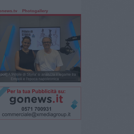
onews.tv
Photogallery
poli]
A 'Pillole di Storia' si analizza il legame tra
Empoli e l'epoca napoleonica