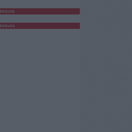
bblicità
bblicità