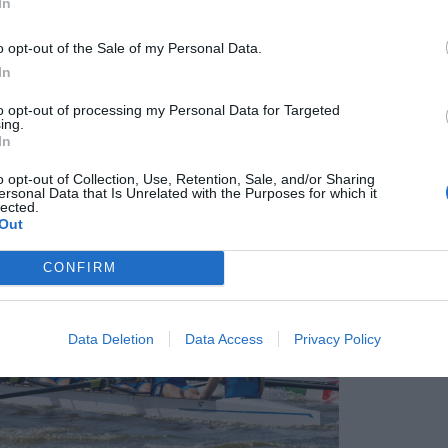
In
hile e poi ha replicato nell’otto con misto,
 di entrambi i sessi e che quest’anno per la
o opt-out of the Sale of my Personal Data.
rogramma europeo di categoria.
In
to opt-out of processing my Personal Data for Targeted
n debutto assoluto in maglia azzurra, un esordio
ing.
.
In
o opt-out of Collection, Use, Retention, Sale, and/or Sharing
ersonal Data that Is Unrelated with the Purposes for which it
lected.
Out
CONFIRM
Data Deletion
Data Access
Privacy Policy