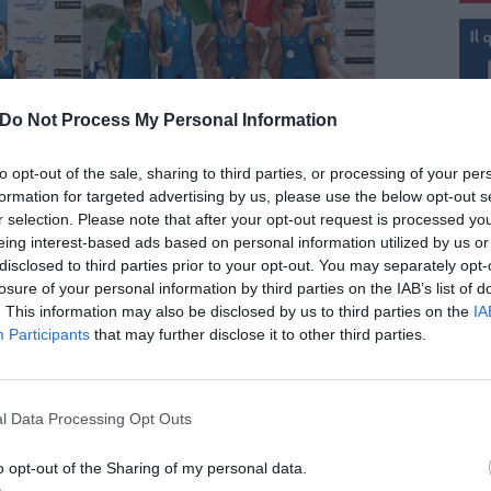
Do Not Process My Personal Information
to opt-out of the sale, sharing to third parties, or processing of your per
formation for targeted advertising by us, please use the below opt-out s
As
r selection. Please note that after your opt-out request is processed y
eing interest-based ads based on personal information utilized by us or
disclosed to third parties prior to your opt-out. You may separately opt-
 nel quattro senza maschile, specialità olimpica
losure of your personal information by third parties on the IAB’s list of
programma. A comporre l’equipaggio con L’Ala
. This information may also be disclosed by us to third parties on the
IA
omei), Leonardo Iacovacci (Fiamme Gialle) e
Participants
that may further disclose it to other third parties.
) . Il quattro senza ha concluso la finale con la
mando il valore di un equipaggio che ha tenuto
europee di categoria.
l Data Processing Opt Outs
pu
 Mattia Carboncini, protagonista di una
o opt-out of the Sharing of my personal data.
 giovane vogatore limitese ha conquistato