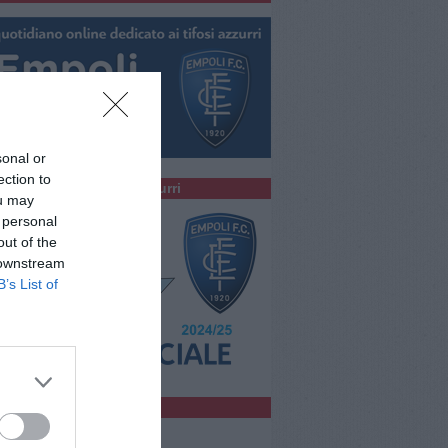
sonal or
ection to
colta la Radio degli Azzurri
ou may
 personal
out of the
 downstream
B’s List of
bblicità