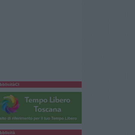
bblicitàCl
bblicità