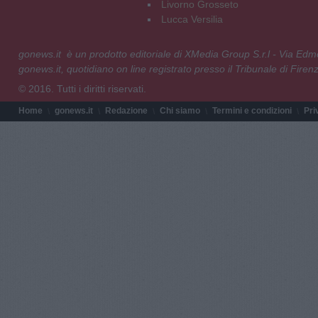
Livorno Grosseto
Lucca Versilia
gonews.it è un prodotto editoriale di XMedia Group S.r.l - Via E
gonews.it, quotidiano on line registrato presso il Tribunale di Fire
© 2016. Tutti i diritti riservati.
Home
gonews.it
Redazione
Chi siamo
Termini e condizioni
Pri