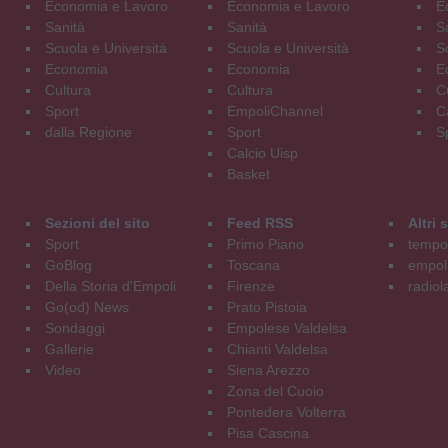
Economia e Lavoro
Economia e Lavoro
E
Sanità
Sanità
S
Scuola e Università
Scuola e Università
S
Economia
Economia
E
Cultura
Cultura
C
Sport
EmpoliChannel
C
dalla Regione
Sport
S
Calcio Uisp
Basket
Sezioni del sito
Feed RSS
Altri
Sport
Primo Piano
tempol
GoBlog
Toscana
empoli
Della Storia d'Empoli
Firenze
radiol
Go(od) News
Prato Pistoia
Sondaggi
Empolese Valdelsa
Gallerie
Chianti Valdelsa
Video
Siena Arezzo
Zona del Cuoio
Pontedera Volterra
Pisa Cascina