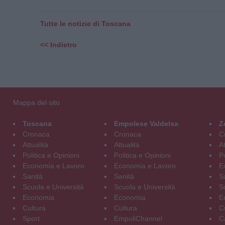
Tutte le notizie di Toscana
<< Indietro
Mappa del sito
Toscana
Empolese Valdelsa
Z
Cronaca
Cronaca
C
Attualità
Attualità
At
Politica e Opinioni
Politica e Opinioni
Po
Economia e Lavoro
Economia e Lavoro
E
Sanità
Sanità
S
Scuola e Università
Scuola e Università
S
Economia
Economia
E
Cultura
Cultura
C
Sport
EmpoliChannel
C