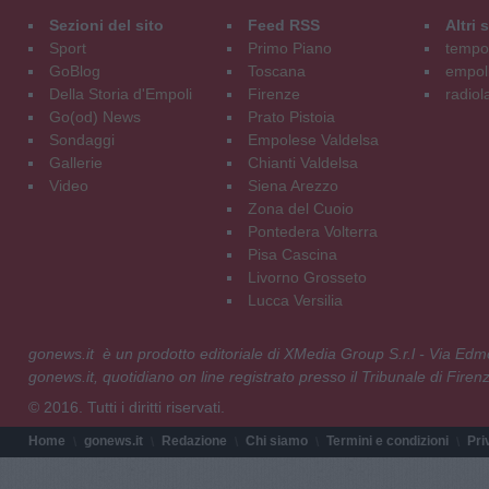
Sezioni del sito
Feed RSS
Altri
Sport
Primo Piano
tempol
GoBlog
Toscana
empoli
Della Storia d'Empoli
Firenze
radiol
Go(od) News
Prato Pistoia
Sondaggi
Empolese Valdelsa
Gallerie
Chianti Valdelsa
Video
Siena Arezzo
Zona del Cuoio
Pontedera Volterra
Pisa Cascina
Livorno Grosseto
Lucca Versilia
gonews.it è un prodotto editoriale di XMedia Group S.r.l - Via E
gonews.it, quotidiano on line registrato presso il Tribunale di Fire
© 2016. Tutti i diritti riservati.
Home
gonews.it
Redazione
Chi siamo
Termini e condizioni
Pri