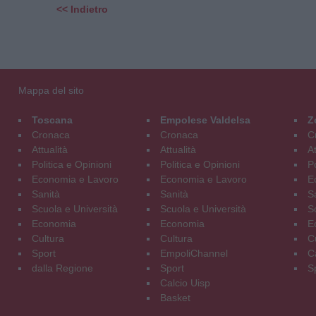
<< Indietro
Mappa del sito
Toscana
Empolese Valdelsa
Z
Cronaca
Cronaca
C
Attualità
Attualità
At
Politica e Opinioni
Politica e Opinioni
Po
Economia e Lavoro
Economia e Lavoro
E
Sanità
Sanità
S
Scuola e Università
Scuola e Università
S
Economia
Economia
E
Cultura
Cultura
C
Sport
EmpoliChannel
C
dalla Regione
Sport
S
Calcio Uisp
Basket