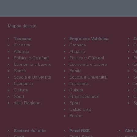
Mappa del sito
Toscana
Empolese Valdelsa
Z
Cronaca
Cronaca
C
Attualità
Attualità
At
Politica e Opinioni
Politica e Opinioni
Po
Economia e Lavoro
Economia e Lavoro
E
Sanità
Sanità
S
Scuola e Università
Scuola e Università
S
Economia
Economia
E
Cultura
Cultura
C
Sport
EmpoliChannel
C
dalla Regione
Sport
S
Calcio Uisp
Basket
Sezioni del sito
Feed RSS
Altri
Sport
Primo Piano
tempol