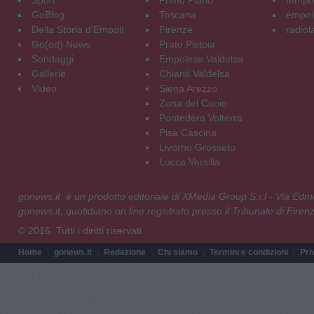
GoBlog
Toscana
empoli
Della Storia d'Empoli
Firenze
radiol
Go(od) News
Prato Pistoia
Sondaggi
Empolese Valdelsa
Gallerie
Chianti Valdelsa
Video
Siena Arezzo
Zona del Cuoio
Pontedera Volterra
Pisa Cascina
Livorno Grosseto
Lucca Versilia
gonews.it è un prodotto editoriale di XMedia Group S.r.l - Via E
gonews.it, quotidiano on line registrato presso il Tribunale di Fire
© 2016. Tutti i diritti riservati.
Home
gonews.it
Redazione
Chi siamo
Termini e condizioni
Pri