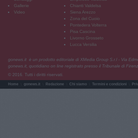
Gallerie
Chianti Valdelsa
Video
Siena Arezzo
Zona del Cuoio
Pontedera Volterra
Pisa Cascina
Livorno Grosseto
Lucca Versilia
gonews.it è un prodotto editoriale di XMedia Group S.r.l - Via E
gonews.it, quotidiano on line registrato presso il Tribunale di Fire
© 2016. Tutti i diritti riservati.
Home
gonews.it
Redazione
Chi siamo
Termini e condizioni
Pri