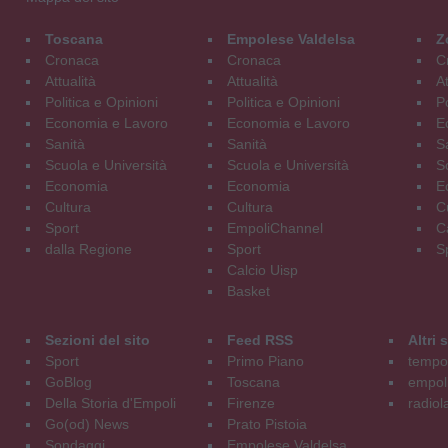
Toscana
Empolese Valdelsa
Z
Cronaca
Cronaca
C
Attualità
Attualità
At
Politica e Opinioni
Politica e Opinioni
Po
Economia e Lavoro
Economia e Lavoro
E
Sanità
Sanità
S
Scuola e Università
Scuola e Università
S
Economia
Economia
E
Cultura
Cultura
C
Sport
EmpoliChannel
C
dalla Regione
Sport
S
Calcio Uisp
Basket
Sezioni del sito
Feed RSS
Altri
Sport
Primo Piano
tempol
GoBlog
Toscana
empoli
Della Storia d'Empoli
Firenze
radiol
Go(od) News
Prato Pistoia
Sondaggi
Empolese Valdelsa