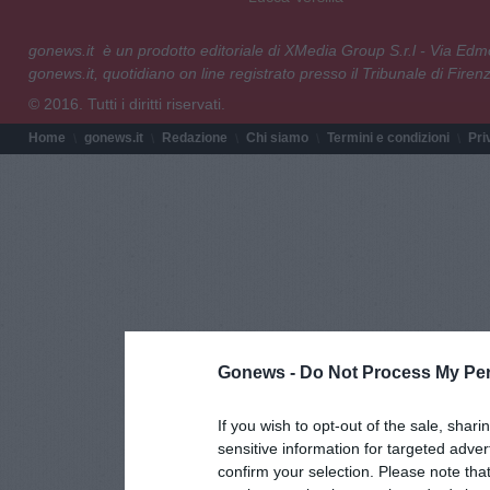
gonews.it è un prodotto editoriale di XMedia Group S.r.l - Via E
gonews.it, quotidiano on line registrato presso il Tribunale di Fire
© 2016. Tutti i diritti riservati.
Home
gonews.it
Redazione
Chi siamo
Termini e condizioni
Pri
Gonews -
Do Not Process My Per
If you wish to opt-out of the sale, shari
sensitive information for targeted adver
confirm your selection. Please note tha