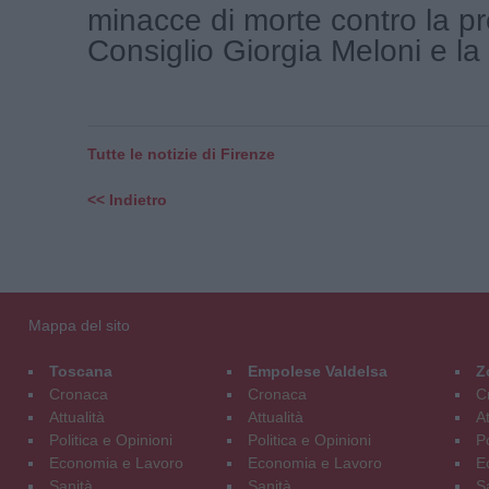
minacce di morte contro la pr
Consiglio Giorgia Meloni e la [
Tutte le notizie di Firenze
<< Indietro
Mappa del sito
Toscana
Empolese Valdelsa
Z
Cronaca
Cronaca
C
Attualità
Attualità
At
Politica e Opinioni
Politica e Opinioni
Po
Economia e Lavoro
Economia e Lavoro
E
Sanità
Sanità
S