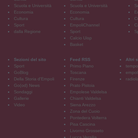
Scuola e Università
Scuola e Università
S
Economia
Economia
E
Cultura
Cultura
C
Sport
EmpoliChannel
C
dalla Regione
Sport
S
Calcio Uisp
Basket
Sezioni del sito
Feed RSS
Altri
Sport
Primo Piano
tempol
GoBlog
Toscana
empoli
Della Storia d'Empoli
Firenze
radiol
Go(od) News
Prato Pistoia
Sondaggi
Empolese Valdelsa
Gallerie
Chianti Valdelsa
Video
Siena Arezzo
Zona del Cuoio
Pontedera Volterra
Pisa Cascina
Livorno Grosseto
Lucca Versilia