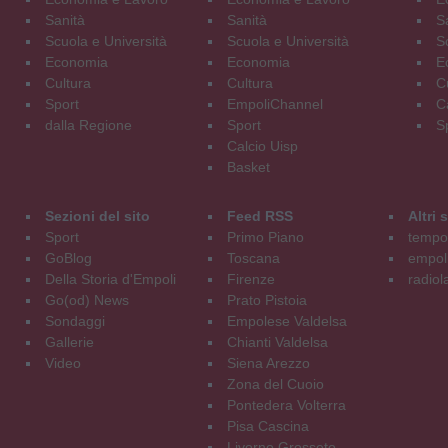
Sanità
Sanità
S
Scuola e Università
Scuola e Università
S
Economia
Economia
E
Cultura
Cultura
C
Sport
EmpoliChannel
C
dalla Regione
Sport
S
Calcio Uisp
Basket
Sezioni del sito
Feed RSS
Altri
Sport
Primo Piano
tempol
GoBlog
Toscana
empoli
Della Storia d'Empoli
Firenze
radiol
Go(od) News
Prato Pistoia
Sondaggi
Empolese Valdelsa
Gallerie
Chianti Valdelsa
Video
Siena Arezzo
Zona del Cuoio
Pontedera Volterra
Pisa Cascina
Livorno Grosseto