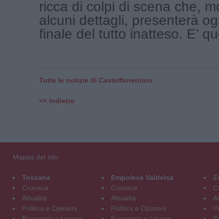
ricca di colpi di scena che, 
alcuni dettagli, presenterà og
finale del tutto inatteso. E’ que
Tutte le notizie di Castelfiorentino
<< Indietro
Mappa del sito
Toscana
Empolese Valdelsa
Z
Cronaca
Cronaca
C
Attualità
Attualità
At
Politica e Opinioni
Politica e Opinioni
Po
Economia e Lavoro
Economia e Lavoro
E