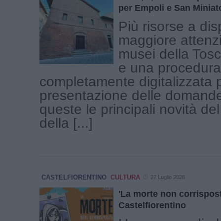
per Empoli e San Miniat
Più risorse a dis
maggiore attenz
musei della Tosc
e una procedura
completamente digitalizzata p
presentazione delle domand
queste le principali novità d
della [...]
CASTELFIORENTINO
CULTURA
27 Luglio 2026
'La morte non corrispost
Castelfiorentino