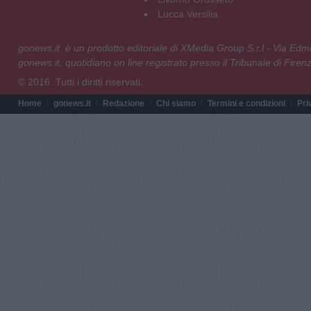
Lucca Versilia
gonews.it è un prodotto editoriale di XMedia Group S.r.l - Via E
gonews.it, quotidiano on line registrato presso il Tribunale di Fire
© 2016. Tutti i diritti riservati.
Home
gonews.it
Redazione
Chi siamo
Termini e condizioni
Pri