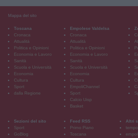
Mappa del sito
Toscana
Empolese Valdelsa
Z
Cronaca
Cronaca
C
Attualità
Attualità
At
Politica e Opinioni
Politica e Opinioni
Po
Economia e Lavoro
Economia e Lavoro
E
Sanità
Sanità
S
Scuola e Università
Scuola e Università
S
Economia
Economia
E
Cultura
Cultura
C
Sport
EmpoliChannel
C
dalla Regione
Sport
S
Calcio Uisp
Basket
Sezioni del sito
Feed RSS
Altri
Sport
Primo Piano
tempol
GoBlog
Toscana
empoli