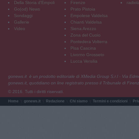
Della Storia d'Empoli
Firenze
radiol
Go(od) News
Prato Pistoia
Sondaggi
Empolese Valdelsa
Gallerie
Chianti Valdelsa
Video
Siena Arezzo
Zona del Cuoio
Pontedera Volterra
Pisa Cascina
Livorno Grosseto
Lucca Versilia
gonews.it è un prodotto editoriale di XMedia Group S.r.l - Via E
gonews.it, quotidiano on line registrato presso il Tribunale di Fire
© 2016. Tutti i diritti riservati.
Home
gonews.it
Redazione
Chi siamo
Termini e condizioni
Pri