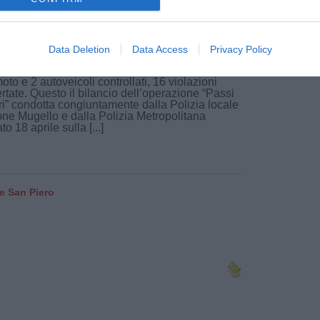
RONACA
21 Aprile 2026
Mugello la municipale controlla 89 moto:
Data Deletion
Data Access
Privacy Policy
le violazioni
oto e 2 autoveicoli controllati, 16 violazioni
rtate. Questo il bilancio dell’operazione “Passi
ri” condotta congiuntamente dalla Polizia locale
ne Mugello e dalla Polizia Metropolitana
to 18 aprile sulla [...]
 e San Piero