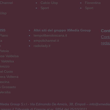
Channel
Calcio Uisp
Fiorentina
Sport
Sport
 Uisp
RSS
Altri siti del gruppo XMedia Group
Cont
Piano
tempoliberotoscana.it
Conta
na
empolichannel.it
reda
e
radiolady.it
istoia
se Valdelsa
 Valdelsa
Arezzo
el Cuoio
era Volterra
ascina
o Grosseto
ersilia
 XMedia Group S.r.l - Via Edmondo De Amicis, 38, Empoli – info@xmedia
 presso il Tribunale di Firenze al nr. 5854 del 25/10/2011