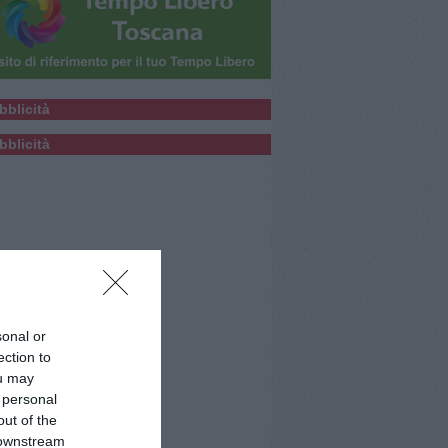
bblicità
bblicità
sonal or
ection to
ou may
 personal
out of the
 downstream