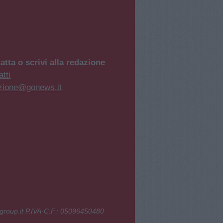
atta o scrivi alla redazione
tti
zione@gonews.it
group.it P.IVA-C.F.: 05096450480