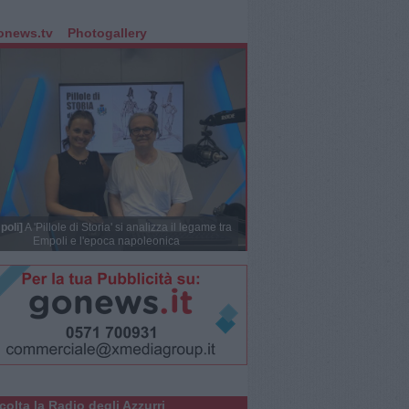
onews.tv
Photogallery
poli]
A 'Pillole di Storia' si analizza il legame tra
Empoli e l'epoca napoleonica
colta la Radio degli Azzurri