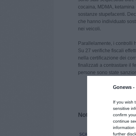
cocaina, MDMA, ketamina ed
sostanze stupefacenti. Decis
che hanno individuato sost
nei veicoli.
Parallelamente, i controll
Su 27 verifiche fiscali effe
nella certificazione dei corri
finalizzati a contrastare il
persone sono state sanzio
Gonews -
If you wish 
sensitive in
Notizie correlate
confirm you
continue se
information 
further disc
SCARPERIA E SAN PIERO
C