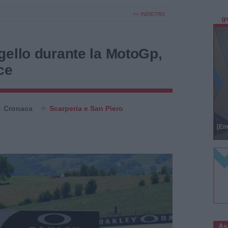
<< INDIETRO
g
gello durante la MotoGp,
ce
Cronaca
Scarperia e San Piero
[Em
As