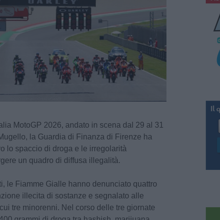
talia MotoGP 2026, andato in scena dal 29 al 31
ugello, la Guardia di Finanza di Firenze ha
tro lo spaccio di droga e le irregolarità
re un quadro di diffusa illegalità.
nti, le Fiamme Gialle hanno denunciato quattro
zione illecita di sostanze e segnalato alle
 cui tre minorenni. Nel corso delle tre giornate
e 400 grammi di droga tra hashish, marijuana,