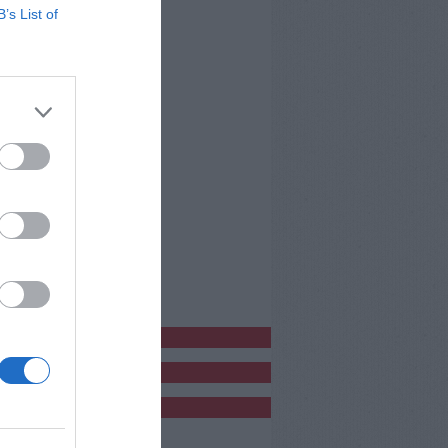
B’s List of
bblicitàCl
bblicità
bblicità