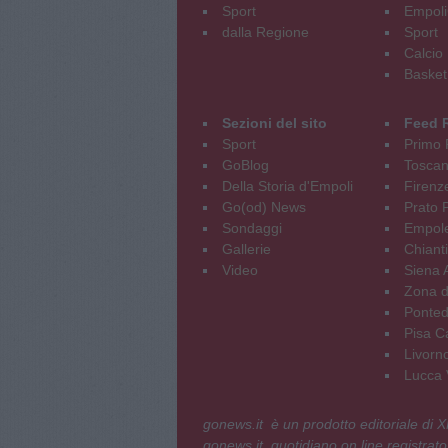
Sport
Empoli
dalla Regione
Sport
Calcio
Basket
Sezioni del sito
Feed 
Sport
Primo 
GoBlog
Tosca
Della Storia d'Empoli
Firenz
Go(od) News
Prato P
Sondaggi
Empole
Gallerie
Chianti
Video
Siena 
Zona d
Ponted
Pisa C
Livorn
Lucca V
gonews.it è un prodotto editoriale di
gonews.it, quotidiano on line registrato