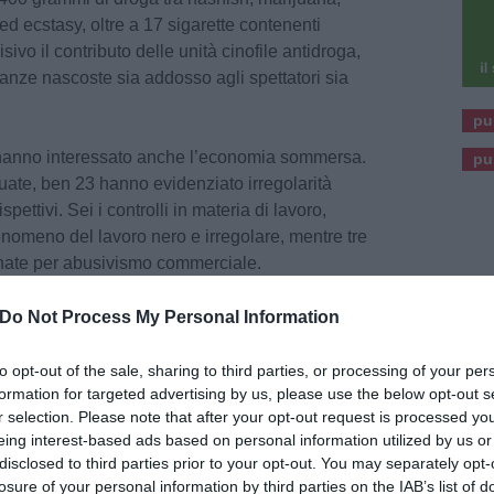
 ecstasy, oltre a 17 sigarette contenenti
ivo il contributo delle unità cinofile antidroga,
anze nascoste sia addosso agli spettatori sia
pu
i hanno interessato anche l’economia sommersa.
pu
ttuate, ben 23 hanno evidenziato irregolarità
spettivi. Sei i controlli in materia di lavoro,
 fenomeno del lavoro nero e irregolare, mentre tre
nate per abusivismo commerciale.
Do Not Process My Personal Information
to opt-out of the sale, sharing to third parties, or processing of your per
formation for targeted advertising by us, please use the below opt-out s
r selection. Please note that after your opt-out request is processed y
eing interest-based ads based on personal information utilized by us or
disclosed to third parties prior to your opt-out. You may separately opt-
losure of your personal information by third parties on the IAB’s list of
RONACA
30 Luglio 2026