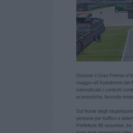
Durante il Gran Premio d’I
maggio all’Autodromo del M
intensificato i controlli con
economiche, facendo emerge
Sul fronte degli stupeface
persone per traffico e deten
Prefetture 86 assuntori, tra
sono stati sequestrati oltr