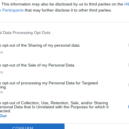
. This information may also be disclosed by us to third parties on the
IA
allo cade in un torrente, spettacolare
Participants
that may further disclose it to other third parties.
vataggio in Mugello
avallo è caduto ed è finito nel letto di un
ente. È successo in via San Clemente a
peria, per motivi da chiarire l'animale è
l Data Processing Opt Outs
ipitato nel Levisione poco [...]
o opt-out of the Sharing of my personal data.
In
o opt-out of the Sale of my Personal Data.
RONACA
31 Maggio 2026
In
e con la moto all'Autodromo del
to opt-out of processing my Personal Data for Targeted
ello, grave 68enne
ing.
nti di apprensione all'autodromo del Mugello,
In
 nelle prime ore del giorno un tifoso è rimasto
pu
to in un incidente in moto avvenuto lungo la
o opt-out of Collection, Use, Retention, Sale, and/or Sharing
lità interna del circuito che [...]
ersonal Data that Is Unrelated with the Purposes for which it
Pu
lected.
Out
pu
CONFIRM