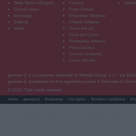
Della Storia d'Empoli
Firenze
radiol
Go(od) News
Prato Pistoia
Sondaggi
Empolese Valdelsa
Gallerie
Chianti Valdelsa
Video
Siena Arezzo
Zona del Cuoio
Pontedera Volterra
Pisa Cascina
Livorno Grosseto
Lucca Versilia
gonews.it è un prodotto editoriale di XMedia Group S.r.l - Via E
gonews.it, quotidiano on line registrato presso il Tribunale di Fire
© 2016. Tutti i diritti riservati.
Home
gonews.it
Redazione
Chi siamo
Termini e condizioni
Pri