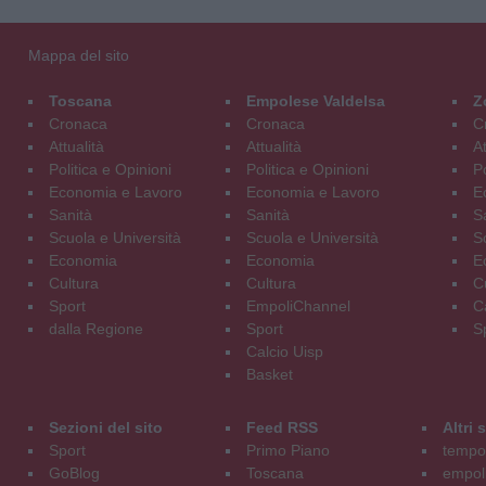
Mappa del sito
Toscana
Empolese Valdelsa
Z
Cronaca
Cronaca
C
Attualità
Attualità
At
Politica e Opinioni
Politica e Opinioni
Po
Economia e Lavoro
Economia e Lavoro
E
Sanità
Sanità
S
Scuola e Università
Scuola e Università
S
Economia
Economia
E
Cultura
Cultura
C
Sport
EmpoliChannel
C
dalla Regione
Sport
S
Calcio Uisp
Basket
Sezioni del sito
Feed RSS
Altri
Sport
Primo Piano
tempol
GoBlog
Toscana
empoli