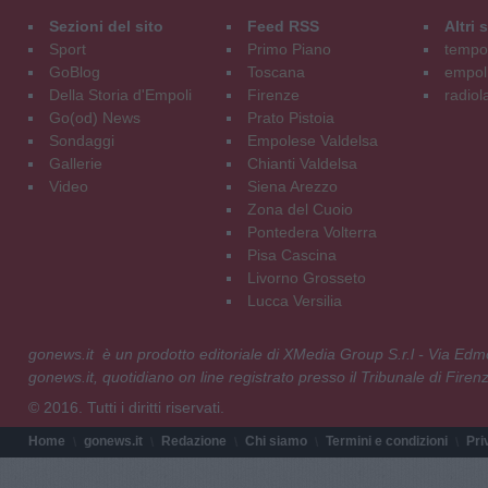
Sezioni del sito
Feed RSS
Altri
Sport
Primo Piano
tempol
GoBlog
Toscana
empoli
Della Storia d'Empoli
Firenze
radiol
Go(od) News
Prato Pistoia
Sondaggi
Empolese Valdelsa
Gallerie
Chianti Valdelsa
Video
Siena Arezzo
Zona del Cuoio
Pontedera Volterra
Pisa Cascina
Livorno Grosseto
Lucca Versilia
gonews.it è un prodotto editoriale di XMedia Group S.r.l - Via E
gonews.it, quotidiano on line registrato presso il Tribunale di Fire
© 2016. Tutti i diritti riservati.
Home
gonews.it
Redazione
Chi siamo
Termini e condizioni
Pri