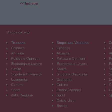
<< Indietro
Mappa del sito
Toscana
Empolese Valdelsa
Z
Cronaca
Cronaca
C
Attualità
Attualità
At
Politica e Opinioni
Politica e Opinioni
Po
Economia e Lavoro
Economia e Lavoro
E
Sanità
Sanità
S
Scuola e Università
Scuola e Università
S
Economia
Economia
E
Cultura
Cultura
C
Sport
EmpoliChannel
C
dalla Regione
Sport
S
Calcio Uisp
Basket