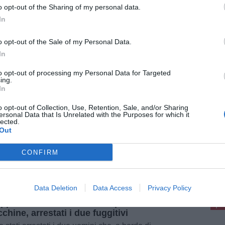
ermesso di risalire all'autore di un vistoso
o opt-out of the Sharing of my personal data.
ndono di rifiuti. Il fatto, avvenuto lunedì [...]
In
o opt-out of the Sale of my Personal Data.
In
26
to opt-out of processing my Personal Data for Targeted
ntro sull'Aurelia tra tre auto: muore un
ing.
nne di Fucecchio, tre i feriti
In
1enne ha perso la vita in un grave incidente
o opt-out of Collection, Use, Retention, Sale, and/or Sharing
dale avvenuto poco prima della mezzanotte di
ersonal Data that Is Unrelated with the Purposes for which it
to 1 agosto lungo la Strada Statale 1 Aurelia,
lected.
territorio comunale di [...]
Out
CONFIRM
pu
Pu
Data Deletion
Data Access
Privacy Policy
Luglio 2026
ppano dai carabinieri e colpiscono due
pu
chine, arrestati i due fuggitivi