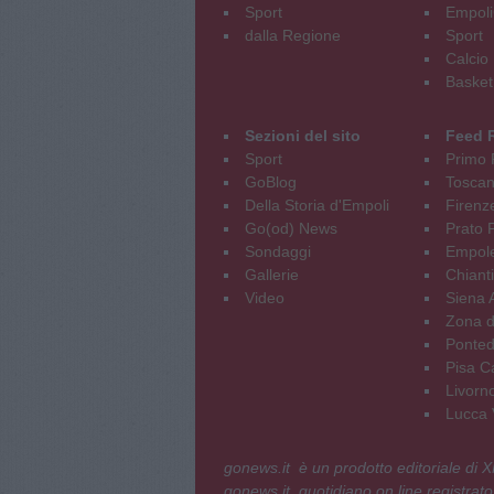
Sport
Empoli
dalla Regione
Sport
Calcio
Basket
Sezioni del sito
Feed 
Sport
Primo 
GoBlog
Tosca
Della Storia d'Empoli
Firenz
Go(od) News
Prato P
Sondaggi
Empole
Gallerie
Chianti
Video
Siena 
Zona d
Ponted
Pisa C
Livorn
Lucca V
gonews.it è un prodotto editoriale di
gonews.it, quotidiano on line registrato