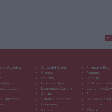
fb
ese Valdelsa
Zona del Cuoio
Firenze e Prov
ca
Cronaca
Cronaca
tà
Attualità
Attualità
a e Opinioni
Politica e Opinioni
Politica e Opinio
ia e Lavoro
Economia e Lavoro
Economia e Lav
Sanità
Sanità
 e Università
Scuola e Università
Scuola e Univer
mia
Economia
Economia
a
Cultura
Cultura