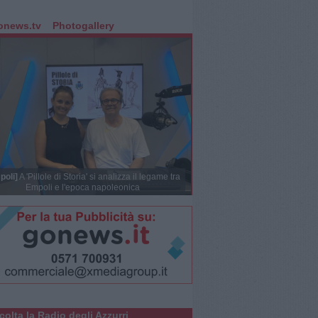
onews.tv
Photogallery
poli]
A 'Pillole di Storia' si analizza il legame tra
Empoli e l'epoca napoleonica
colta la Radio degli Azzurri