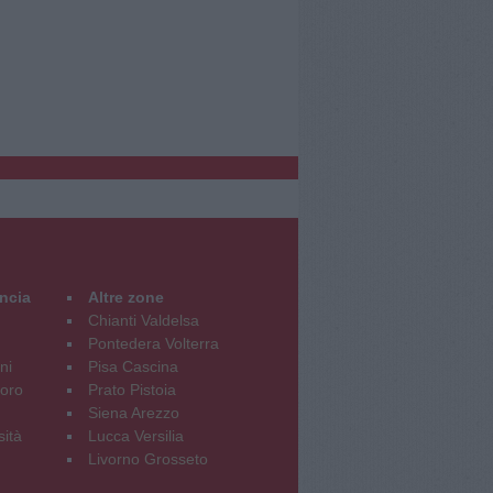
incia
Altre zone
Chianti Valdelsa
Pontedera Volterra
ni
Pisa Cascina
oro
Prato Pistoia
Siena Arezzo
sità
Lucca Versilia
Livorno Grosseto