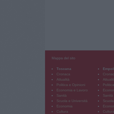
Mappa del sito
Toscana
Empol
Cronaca
Crona
Attualità
Attuali
Politica e Opinioni
Politic
Economia e Lavoro
Econom
Sanità
Sanità
Scuola e Università
Scuola
Economia
Econo
Cultura
Cultur