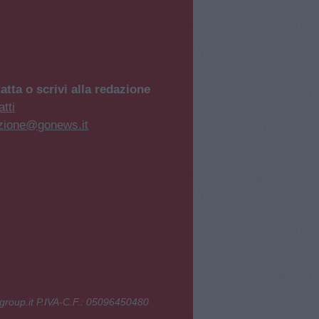
atta o scrivi alla redazione
tti
zione@gonews.it
group.it P.IVA-C.F.: 05096450480