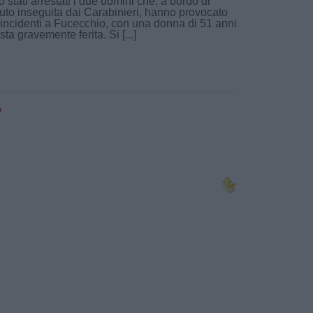
 stati arrestati i due uomini che, a bordo di
uto inseguita dai Carabinieri, hanno provocato
incidenti a Fucecchio, con una donna di 51 anni
sta gravemente ferita. Si [...]
o