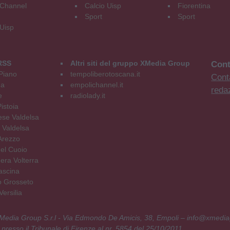
Channel
Calcio Uisp
Fiorentina
Sport
Sport
 Uisp
RSS
Altri siti del gruppo XMedia Group
Cont
Piano
tempoliberotoscana.it
Conta
na
empolichannel.it
reda
e
radiolady.it
istoia
se Valdelsa
 Valdelsa
Arezzo
el Cuoio
era Volterra
ascina
o Grosseto
ersilia
 XMedia Group S.r.l - Via Edmondo De Amicis, 38, Empoli – info@xmedia
 presso il Tribunale di Firenze al nr. 5854 del 25/10/2011