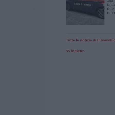
Sono
un'a
due 
rima
Tutte le notizie di Fucecchi
<< Indietro