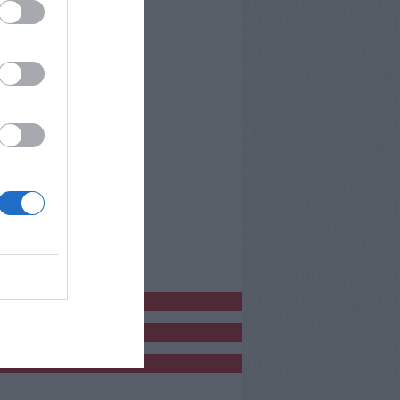
bblicitàCl
bblicità
bblicità