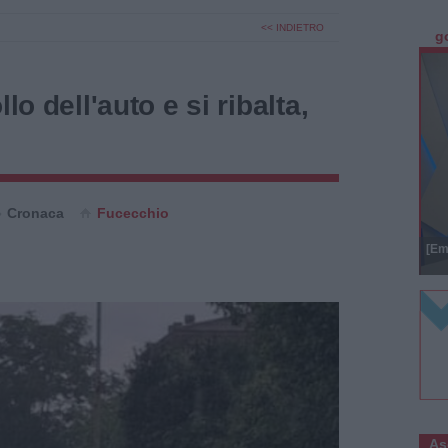
<< INDIETRO
g
lo dell'auto e si ribalta,
Cronaca
Fucecchio
[Em
As