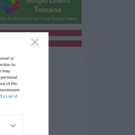
bblicità
bblicità
sonal or
ection to
ou may
 personal
out of the
 downstream
B’s List of