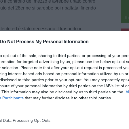
o il controllo del mezzo e avrebbe urtato contro
auto del 28enne si sarebbe poi ribaltata, finendo
ferite ed è stato necessario il trasporto in
pu
e giallo con l'ambulanza della Pubblica
Do Not Process My Personal Information
pu
esenti sul posto anche la polizia municipale e i
to opt-out of the sale, sharing to third parties, or processing of your per
formation for targeted advertising by us, please use the below opt-out s
r selection. Please note that after your opt-out request is processed y
eing interest-based ads based on personal information utilized by us or
disclosed to third parties prior to your opt-out. You may separately opt-
losure of your personal information by third parties on the IAB’s list of
. This information may also be disclosed by us to third parties on the
IA
gosto 2026
Participants
that may further disclose it to other third parties.
iuti abbandonati a Fucecchio, una
nalazione permette di risalire all'autore
 gesto
l Data Processing Opt Outs
egnalazione di una persona che stava
orrendo la zona degli ex Macelli, a Fucecchio,