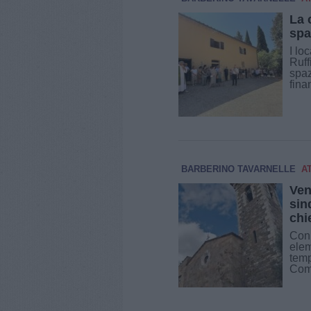
La 
spa
I lo
Ruff
spaz
fina
BARBERINO TAVARNELLE
A
Ven
sin
chi
Con 
elem
temp
Comu