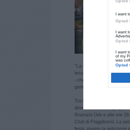
Opted 
I want t
Opted 
I want 
Advertis
Opted 
I want t
of my P
was col
Opted 
"La speciale risorsa di ques
tessuto associativo del nostr
- che da qualche anno è ri
generazioni che hanno un ru
Tra le proposte di domani, 
dimostrazione del gruppo c
Bisenzio Odv e alle ore 18
Club di Poggibonsi. La ser
festa, ovvero la selezione r