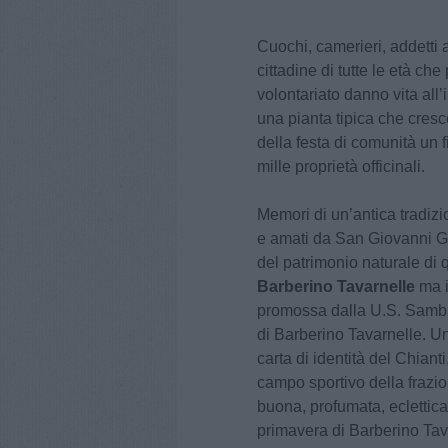
Cuochi, camerieri, addetti a
cittadine di tutte le età ch
volontariato danno vita all’
una pianta tipica che cresc
della festa di comunità un 
mille proprietà officinali.
Memori di un’antica tradizio
e amati da San Giovanni G
del patrimonio naturale di q
Barberino Tavarnelle
ma i
promossa dalla U.S. Sambuc
di Barberino Tavarnelle. U
carta di identità del Chian
campo sportivo della frazion
buona, profumata, eclettica
primavera di Barberino Tav