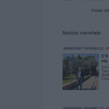
Fonte: Uf
Notizie correlate
BARBERINO TAVARNELLE
A
C'è
via
Via 
Tava
diri
Comu
BARBERINO TAVARNELLE
A