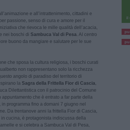
ll’animazione e all’intrattenimento, cittadini e
e per passione, senso di cura e amore per il
iniziativa che rievoca le mille qualità dell’acacia,
pu
e nei boschi di
Sambuca Val di Pesa
. Al centro
fiore buono da mangiare e salutare per le sue
pu
ne che sposa la cultura religiosa, i boschi curati
ualberto non rappresentano solo la ricchezza
uesto angolo di paradiso del territorio di
spirano la
Sagra della Frittella Fior di Cascia
,
a Dilettantistica con il patrocinio del Comune
n appuntamento che è entrato a far parte della
ti, in programma fino a domani 7 giugno nel
e. Da trentanove anni la frittella Fior di Cascia,
 in cucina, è protagonista indiscussa della
arnelle e si celebra a Sambuca Val di Pesa,