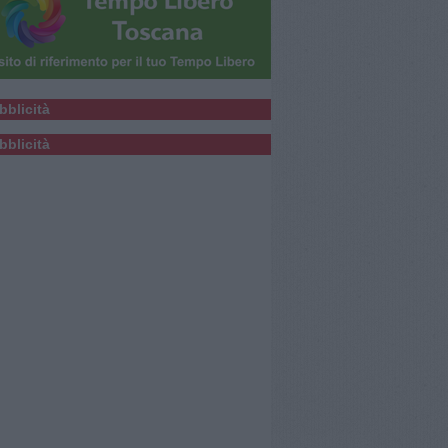
bblicità
bblicità