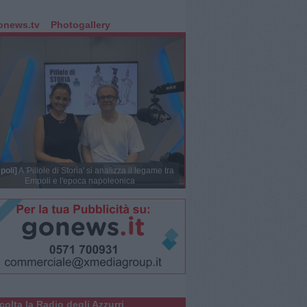
onews.tv
Photogallery
poli]
A 'Pillole di Storia' si analizza il legame tra
Empoli e l'epoca napoleonica
colta la Radio degli Azzurri