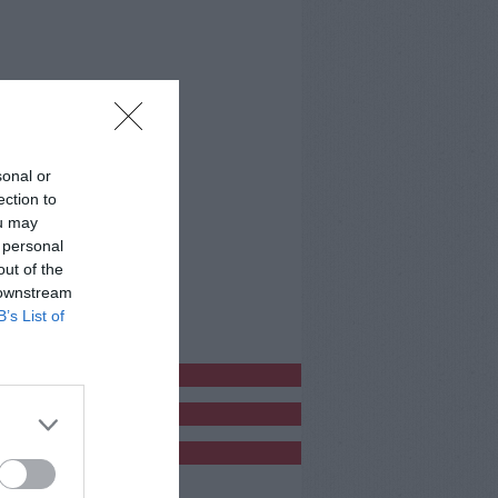
sonal or
ection to
ou may
 personal
out of the
 downstream
B’s List of
bblicitàCl
bblicità
bblicità