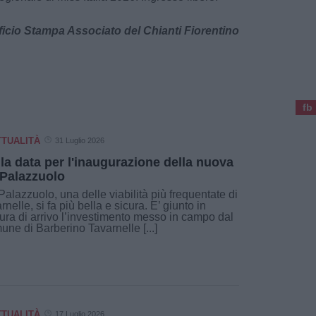
ficio Stampa Associato del Chianti Fiorentino
fb
TTUALITÀ
31 Luglio 2026
 la data per l'inaugurazione della nuova
 Palazzuolo
Palazzuolo, una delle viabilità più frequentate di
rnelle, si fa più bella e sicura. E’ giunto in
ttura di arrivo l’investimento messo in campo dal
ne di Barberino Tavarnelle [...]
TTUALITÀ
17 Luglio 2026