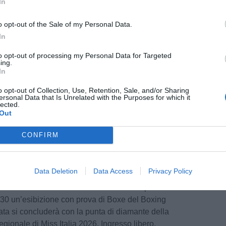
In
o opt-out of the Sale of my Personal Data.
In
to opt-out of processing my Personal Data for Targeted
ing.
In
o opt-out of Collection, Use, Retention, Sale, and/or Sharing
ersonal Data that Is Unrelated with the Purposes for which it
lected.
Out
ta festa è il volontariato che nasce dal ricco
o territorio – dice il
sindaco David Baroncelli
CONFIRM
uscito anche a stimolare e coinvolgere le nuove
olo centrale nell’organizzazione della festa".
Data Deletion
Data Access
Privacy Policy
domenica 7 giugno, è prevista alle ore 18 la
inofilo della Pubblica Assistenza di Campi
.30 un’esibizione con prova di Boxe del Boxing
ata si concluderà con la punta di diamante della
egionale di Miss Italia 2026. Ingresso libero.