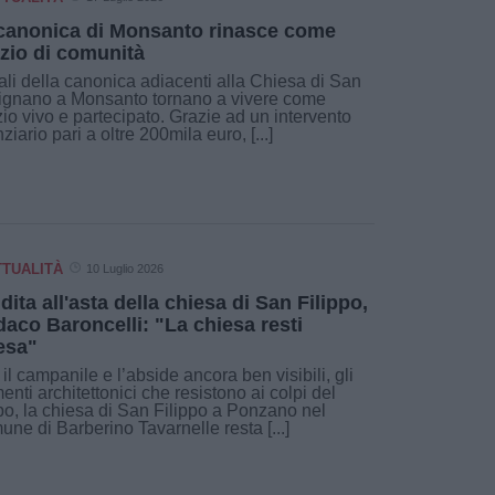
canonica di Monsanto rinasce come
zio di comunità
cali della canonica adiacenti alla Chiesa di San
ignano a Monsanto tornano a vivere come
io vivo e partecipato. Grazie ad un intervento
nziario pari a oltre 200mila euro, [...]
TTUALITÀ
10 Luglio 2026
dita all'asta della chiesa di San Filippo,
daco Baroncelli: "La chiesa resti
esa"
il campanile e l’abside ancora ben visibili, gli
enti architettonici che resistono ai colpi del
o, la chiesa di San Filippo a Ponzano nel
ne di Barberino Tavarnelle resta [...]