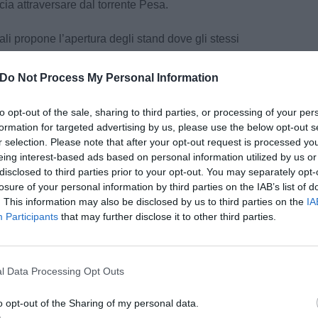
cia attraversare dal torrente Pesa.
li propone l’apertura degli stand dove gli stessi
no la frittella e la lasciano degustare ai
tai che accorrono da tutta la Toscana per
Do Not Process My Personal Information
del fiore di acacia, mix perfetto di dolce e
stodita gelosamente nelle dispense delle famiglie
to opt-out of the sale, sharing to third parties, or processing of your per
formation for targeted advertising by us, please use the below opt-out s
r selection. Please note that after your opt-out request is processed y
eing interest-based ads based on personal information utilized by us or
disclosed to third parties prior to your opt-out. You may separately opt-
losure of your personal information by third parties on the IAB’s list of
. This information may also be disclosed by us to third parties on the
IA
Participants
that may further disclose it to other third parties.
pu
Pu
l Data Processing Opt Outs
pu
o opt-out of the Sharing of my personal data.