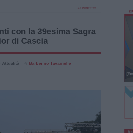
<< INDIETRO
g
nti con la 39esima Sagra
Fior di Cascia
Attualità
Barberino Tavarnelle
[Em
As