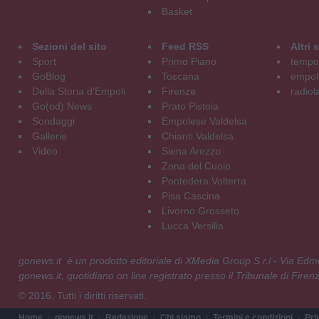
Basket
Sezioni del sito
Feed RSS
Altri
Sport
Primo Piano
tempol
GoBlog
Toscana
empoli
Della Storia d'Empoli
Firenze
radiol
Go(od) News
Prato Pistoia
Sondaggi
Empolese Valdelsa
Gallerie
Chianti Valdelsa
Video
Siena Arezzo
Zona del Cuoio
Pontedera Volterra
Pisa Cascina
Livorno Grosseto
Lucca Versilia
gonews.it è un prodotto editoriale di XMedia Group S.r.l - Via E
gonews.it, quotidiano on line registrato presso il Tribunale di Fire
© 2016. Tutti i diritti riservati.
Home
gonews.it
Redazione
Chi siamo
Termini e condizioni
Pri