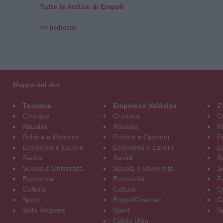
Tutte le notizie di Empoli
<< Indietro
Mappa del sito
Toscana
Empolese Valdelsa
Z
Cronaca
Cronaca
C
Attualità
Attualità
At
Politica e Opinioni
Politica e Opinioni
Po
Economia e Lavoro
Economia e Lavoro
E
Sanità
Sanità
S
Scuola e Università
Scuola e Università
S
Economia
Economia
E
Cultura
Cultura
C
Sport
EmpoliChannel
C
dalla Regione
Sport
S
Calcio Uisp