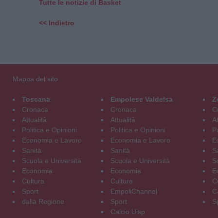
Tutte le notizie di Basket
<< Indietro
Mappa del sito
Toscana
Empolese Valdelsa
Z
Cronaca
Cronaca
C
Attualità
Attualità
At
Politica e Opinioni
Politica e Opinioni
Po
Economia e Lavoro
Economia e Lavoro
E
Sanità
Sanità
S
Scuola e Università
Scuola e Università
S
Economia
Economia
E
Cultura
Cultura
C
Sport
EmpoliChannel
C
dalla Regione
Sport
S
Calcio Uisp