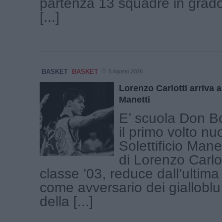
partenza 13 squadre in grado
[...]
BASKET
BASKET
5 Agosto 2026
Lorenzo Carlotti arriva al
Manetti
E’ scuola Don B
il primo volto nu
Solettificio Manet
di Lorenzo Carlot
classe ’03, reduce dall’ultima
come avversario dei gialloblu t
della [...]