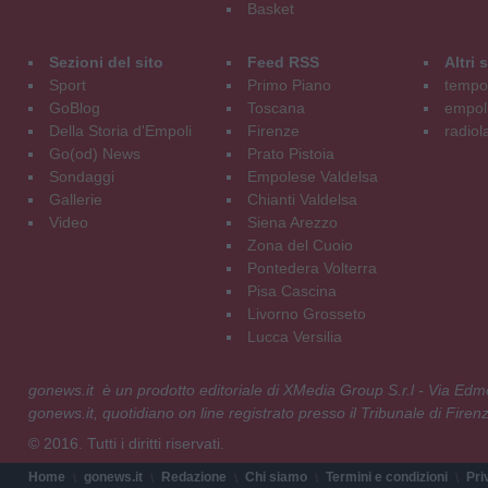
Basket
Sezioni del sito
Feed RSS
Altri
Sport
Primo Piano
tempol
GoBlog
Toscana
empoli
Della Storia d'Empoli
Firenze
radiol
Go(od) News
Prato Pistoia
Sondaggi
Empolese Valdelsa
Gallerie
Chianti Valdelsa
Video
Siena Arezzo
Zona del Cuoio
Pontedera Volterra
Pisa Cascina
Livorno Grosseto
Lucca Versilia
gonews.it è un prodotto editoriale di XMedia Group S.r.l - Via E
gonews.it, quotidiano on line registrato presso il Tribunale di Fire
© 2016. Tutti i diritti riservati.
Home
gonews.it
Redazione
Chi siamo
Termini e condizioni
Pri