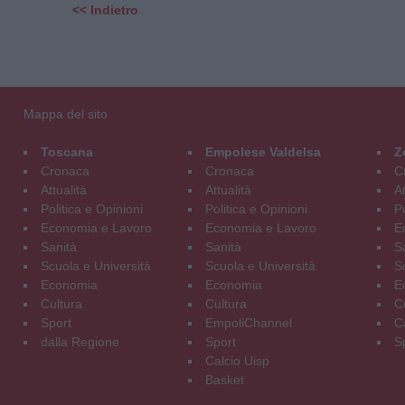
<< Indietro
Mappa del sito
Toscana
Empolese Valdelsa
Z
Cronaca
Cronaca
C
Attualità
Attualità
At
Politica e Opinioni
Politica e Opinioni
Po
Economia e Lavoro
Economia e Lavoro
E
Sanità
Sanità
S
Scuola e Università
Scuola e Università
S
Economia
Economia
E
Cultura
Cultura
C
Sport
EmpoliChannel
C
dalla Regione
Sport
S
Calcio Uisp
Basket