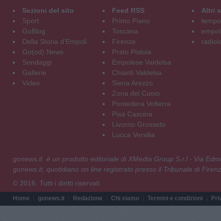
Sezioni del sito
Feed RSS
Altri
Sport
Primo Piano
tempol
GoBlog
Toscana
empoli
Della Storia d'Empoli
Firenze
radiol
Go(od) News
Prato Pistoia
Sondaggi
Empolese Valdelsa
Gallerie
Chianti Valdelsa
Video
Siena Arezzo
Zona del Cuoio
Pontedera Volterra
Pisa Cascina
Livorno Grosseto
Lucca Versilia
gonews.it è un prodotto editoriale di XMedia Group S.r.l - Via E
gonews.it, quotidiano on line registrato presso il Tribunale di Fire
© 2016. Tutti i diritti riservati.
Home
gonews.it
Redazione
Chi siamo
Termini e condizioni
Pri