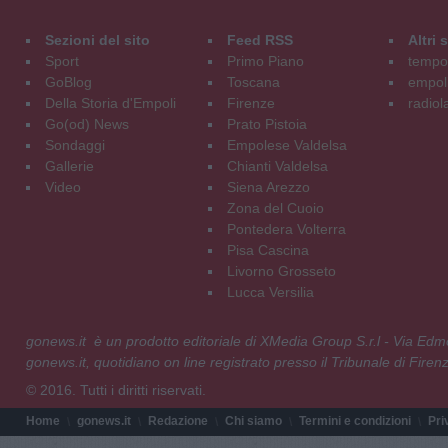
Sezioni del sito
Feed RSS
Altri
Sport
Primo Piano
tempol
GoBlog
Toscana
empoli
Della Storia d'Empoli
Firenze
radiol
Go(od) News
Prato Pistoia
Sondaggi
Empolese Valdelsa
Gallerie
Chianti Valdelsa
Video
Siena Arezzo
Zona del Cuoio
Pontedera Volterra
Pisa Cascina
Livorno Grosseto
Lucca Versilia
gonews.it è un prodotto editoriale di XMedia Group S.r.l - Via E
gonews.it, quotidiano on line registrato presso il Tribunale di Fire
© 2016. Tutti i diritti riservati.
Home
gonews.it
Redazione
Chi siamo
Termini e condizioni
Pri