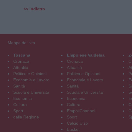
<< Indietro
Mappa del sito
Toscana
Empolese Valdelsa
Z
Cronaca
Cronaca
C
Attualità
Attualità
At
Politica e Opinioni
Politica e Opinioni
Po
Economia e Lavoro
Economia e Lavoro
E
Sanità
Sanità
S
Scuola e Università
Scuola e Università
S
Economia
Economia
E
Cultura
Cultura
C
Sport
EmpoliChannel
C
dalla Regione
Sport
S
Calcio Uisp
Basket